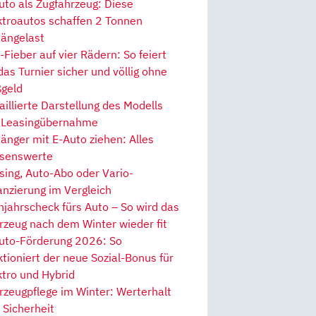
uto als Zugfahrzeug: Diese
ktroautos schaffen 2 Tonnen
ängelast
Fieber auf vier Rädern: So feiert
 das Turnier sicher und völlig ohne
geld
aillierte Darstellung des Modells
 Leasingübernahme
änger mit E-Auto ziehen: Alles
senswerte
sing, Auto-Abo oder Vario-
anzierung im Vergleich
hjahrscheck fürs Auto – So wird das
rzeug nach dem Winter wieder fit
uto-Förderung 2026: So
ktioniert der neue Sozial-Bonus für
ktro und Hybrid
rzeugpflege im Winter: Werterhalt
 Sicherheit