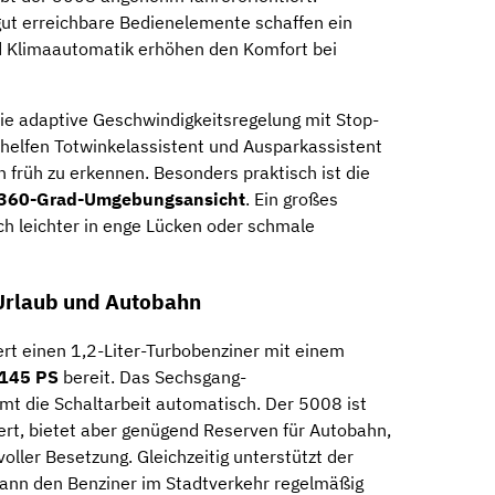
 gut erreichbare Bedienelemente schaffen ein
d Klimaautomatik erhöhen den Komfort bei
die adaptive Geschwindigkeitsregelung mit Stop-
helfen Totwinkelassistent und Ausparkassistent
n früh zu erkennen. Besonders praktisch ist die
360-Grad-Umgebungsansicht
. Ein großes
ch leichter in enge Lücken oder schmale
 Urlaub und Autobahn
iert einen 1,2-Liter-Turbobenziner mit einem
145 PS
bereit. Das Sechsgang-
t die Schaltarbeit automatisch. Der 5008 ist
iert, bietet aber genügend Reserven für Autobahn,
ller Besetzung. Gleichzeitig unterstützt der
ann den Benziner im Stadtverkehr regelmäßig