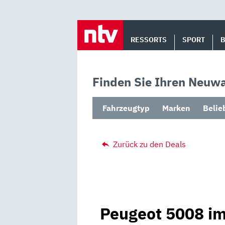
Skip
to
RESSORTS
SPORT
content
Finden Sie Ihren Neuwa
Fahrzeugtyp
Marken
Belie
Zurück zu den Deals
Peugeot 5008 im