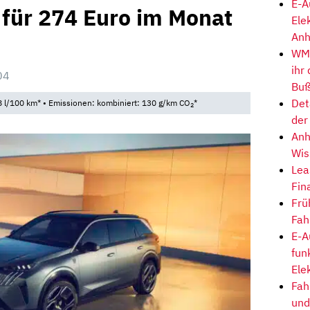
E-A
 für 274 Euro im Monat
Ele
Anh
WM-
ihr
04
Buß
Det
 l/100 km* • Emissionen: kombiniert: 130 g/km CO
*
2
der
Anh
Wis
Lea
Fin
Frü
Fah
E-A
fun
Ele
Fah
und