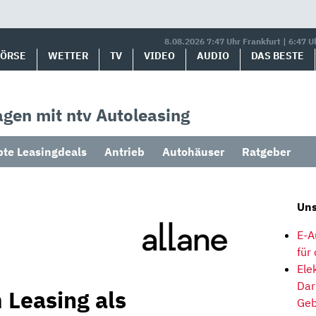
8.08.2026 7:47 Uhr Frankfurt | 6:47 U
BÖRSE
WETTER
TV
VIDEO
AUDIO
DAS BESTE
gen mit ntv Autoleasing
bte Leasingdeals
Antrieb
Autohäuser
Ratgeber
Uns
E-A
für
Ele
Dar
 Leasing als
Geb