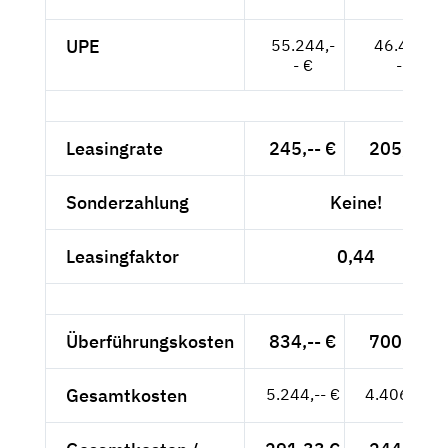
UPE
55.244,-
46.424,-
- €
- €
Leasingrate
245,-- €
205,88 €
Sonderzahlung
Keine!
Leasingfaktor
0,44
Überführungskosten
834,-- €
700,84 €
Gesamtkosten
5.244,-- €
4.406,72 €