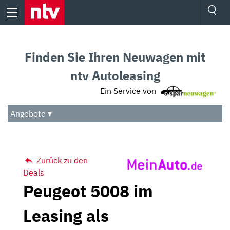
Skip
to
content
Ressorts
Sport
Finden Sie Ihren Neuwagen mit
Börse
Wetter
ntv Autoleasing
TV
Ein Service von
Video
Audio
Angebote ▾
Das Beste
Zurück zu den
Deals
Peugeot 5008 im
Leasing als