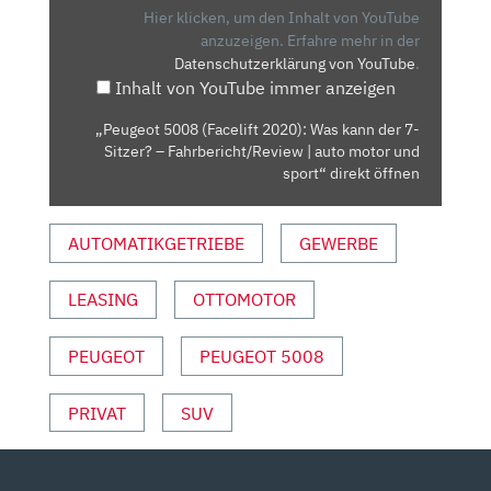
WAS
Hier klicken, um den Inhalt von YouTube
KANN
anzuzeigen.
Erfahre mehr in der
Datenschutzerklärung von YouTube
.
DER
Inhalt von YouTube immer anzeigen
7-
SITZER?
„Peugeot 5008 (Facelift 2020): Was kann der 7-
–
Sitzer? – Fahrbericht/Review | auto motor und
FAHRBERICHT/REVIEW
sport“ direkt öffnen
|
AUTO
AUTOMATIKGETRIEBE
GEWERBE
MOTOR
UND
LEASING
OTTOMOTOR
SPORT“
VON
YOUTUBE
PEUGEOT
PEUGEOT 5008
ANZEIGEN
PRIVAT
SUV