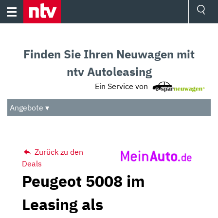
Skip
to
content
Ressorts
Sport
Finden Sie Ihren Neuwagen mit
Börse
Wetter
ntv Autoleasing
TV
Ein Service von
Video
Audio
Angebote ▾
Das Beste
Zurück zu den
Deals
Peugeot 5008 im
Leasing als