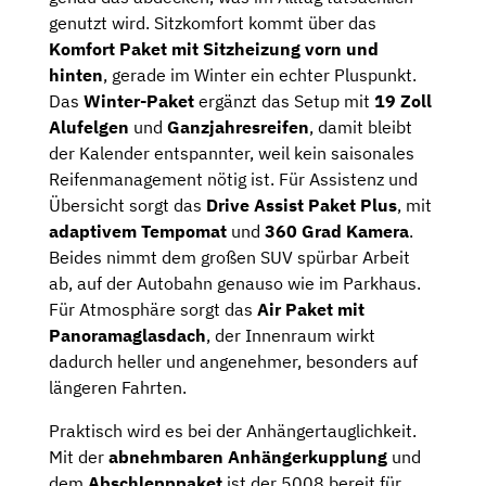
genutzt wird. Sitzkomfort kommt über das
Komfort Paket mit Sitzheizung vorn und
hinten
, gerade im Winter ein echter Pluspunkt.
Das
Winter-Paket
ergänzt das Setup mit
19 Zoll
Alufelgen
und
Ganzjahresreifen
, damit bleibt
der Kalender entspannter, weil kein saisonales
Reifenmanagement nötig ist. Für Assistenz und
Übersicht sorgt das
Drive Assist Paket Plus
, mit
adaptivem Tempomat
und
360 Grad Kamera
.
Beides nimmt dem großen SUV spürbar Arbeit
ab, auf der Autobahn genauso wie im Parkhaus.
Für Atmosphäre sorgt das
Air Paket mit
Panoramaglasdach
, der Innenraum wirkt
dadurch heller und angenehmer, besonders auf
längeren Fahrten.
Praktisch wird es bei der Anhängertauglichkeit.
Mit der
abnehmbaren Anhängerkupplung
und
dem
Abschlepppaket
ist der 5008 bereit für