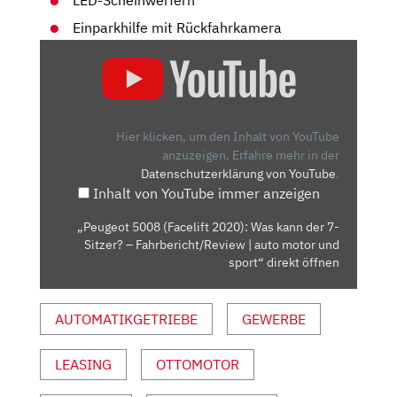
LED-Scheinwerfern
Einparkhilfe mit Rückfahrkamera
„PEUGEOT
5008
(FACELIFT
2020):
WAS
Hier klicken, um den Inhalt von YouTube
KANN
anzuzeigen.
Erfahre mehr in der
Datenschutzerklärung von YouTube
.
DER
Inhalt von YouTube immer anzeigen
7-
SITZER?
„Peugeot 5008 (Facelift 2020): Was kann der 7-
–
Sitzer? – Fahrbericht/Review | auto motor und
FAHRBERICHT/REVIEW
sport“ direkt öffnen
|
AUTO
AUTOMATIKGETRIEBE
GEWERBE
MOTOR
UND
LEASING
OTTOMOTOR
SPORT“
VON