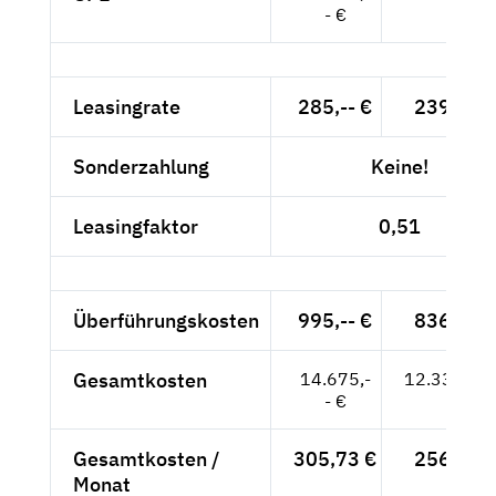
- €
Leasingrate
285,-- €
239,50 
Sonderzahlung
Keine!
Leasingfaktor
0,51
Überführungskosten
995,-- €
836,13 
Gesamtkosten
14.675,-
12.331,93
- €
Gesamtkosten /
305,73 €
256,92 
Monat