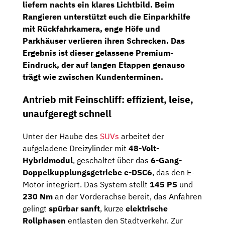
liefern nachts ein klares Lichtbild. Beim
Rangieren unterstützt euch die
Einparkhilfe
mit Rückfahrkamera
, enge Höfe und
Parkhäuser verlieren ihren Schrecken. Das
Ergebnis ist dieser gelassene Premium-
Eindruck, der auf langen Etappen genauso
trägt wie zwischen Kundenterminen.
Antrieb mit Feinschliff: effizient, leise,
unaufgeregt schnell
Unter der Haube des
SUVs
arbeitet der
aufgeladene Dreizylinder mit
48-Volt-
Hybridmodul
, geschaltet über das
6-Gang-
Doppelkupplungsgetriebe e-DSC6
, das den E-
Motor integriert. Das System stellt
145 PS
und
230 Nm
an der Vorderachse bereit, das Anfahren
gelingt
spürbar sanft
, kurze
elektrische
Rollphasen
entlasten den Stadtverkehr. Zur