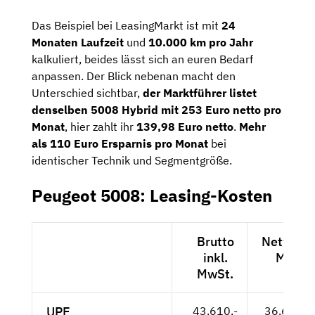
Das Beispiel bei LeasingMarkt ist mit
24
Monaten Laufzeit
und
10.000 km pro Jahr
kalkuliert, beides lässt sich an euren Bedarf
anpassen. Der Blick nebenan macht den
Unterschied sichtbar,
der Marktführer listet
denselben 5008 Hybrid mit 253 Euro netto pro
Monat
, hier zahlt ihr
139,98 Euro netto
.
Mehr
als 110 Euro Ersparnis pro Monat
bei
identischer Technik und Segmentgröße.
Peugeot 5008: Leasing-Kosten
Brutto
Netto exk
inkl.
MwSt.
MwSt.
UPE
43.610,-
36.647,--