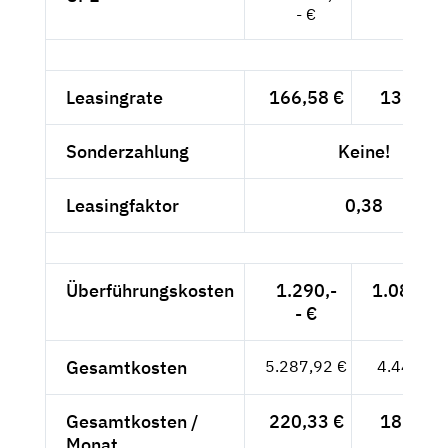
- €
Leasingrate
166,58 €
139,98 
Sonderzahlung
Keine!
Leasingfaktor
0,38
Überführungskosten
1.290,-
1.084,03
- €
Gesamtkosten
5.287,92 €
4.443,63
Gesamtkosten /
220,33 €
185,15 
Monat