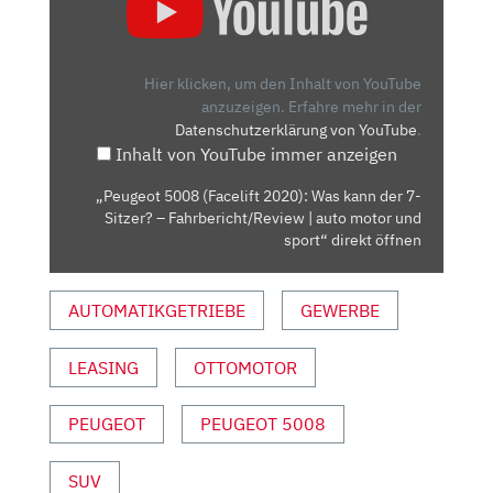
5008
(FACELIFT
2020):
WAS
Hier klicken, um den Inhalt von YouTube
KANN
anzuzeigen.
Erfahre mehr in der
Datenschutzerklärung von YouTube
.
DER
Inhalt von YouTube immer anzeigen
7-
SITZER?
„Peugeot 5008 (Facelift 2020): Was kann der 7-
–
Sitzer? – Fahrbericht/Review | auto motor und
FAHRBERICHT/REVIEW
sport“ direkt öffnen
|
AUTO
AUTOMATIKGETRIEBE
GEWERBE
MOTOR
UND
LEASING
OTTOMOTOR
SPORT“
VON
YOUTUBE
PEUGEOT
PEUGEOT 5008
ANZEIGEN
SUV