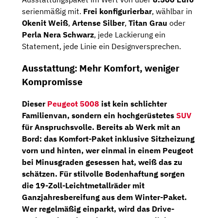
serienmäßig mit.
Frei konfigurierbar
, wählbar in
Okenit Weiß
,
Artense Silber
,
Titan Grau
oder
Perla Nera Schwarz
, jede Lackierung ein
Statement, jede Linie ein Designversprechen.
Ausstattung: Mehr Komfort, weniger
Kompromisse
Dieser
Peugeot 5008
ist kein schlichter
Familienvan, sondern ein hochgerüstetes
SUV
für Anspruchsvolle. Bereits ab Werk mit an
Bord: das
Komfort-Paket
inklusive
Sitzheizung
vorn und hinten
, wer einmal in einem Peugeot
bei Minusgraden gesessen hat, weiß das zu
schätzen. Für stilvolle Bodenhaftung sorgen
die
19-Zoll-Leichtmetallräder mit
Ganzjahresbereifung
aus dem
Winter-Paket
.
Wer regelmäßig einparkt, wird das
Drive-