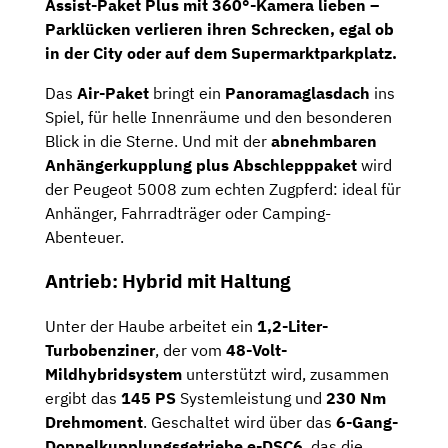
Assist-Paket Plus
mit
360°-Kamera
lieben –
Parklücken verlieren ihren Schrecken, egal ob
in der City oder auf dem Supermarktparkplatz.
Das
Air-Paket
bringt ein
Panoramaglasdach
ins
Spiel, für helle Innenräume und den besonderen
Blick in die Sterne. Und mit der
abnehmbaren
Anhängerkupplung plus Abschlepppaket
wird
der Peugeot 5008 zum echten Zugpferd: ideal für
Anhänger, Fahrradträger oder Camping-
Abenteuer.
Antrieb: Hybrid mit Haltung
Unter der Haube arbeitet ein
1,2-Liter-
Turbobenziner
, der vom
48-Volt-
Mildhybridsystem
unterstützt wird, zusammen
ergibt das
145 PS
Systemleistung und
230 Nm
Drehmoment
. Geschaltet wird über das
6-Gang-
Doppelkupplungsgetriebe e-DSC6
, das die