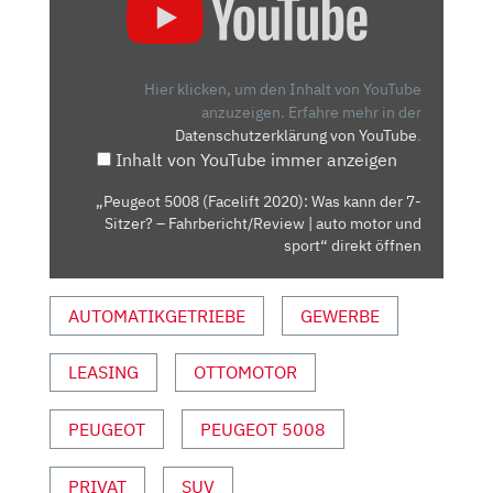
5008
(FACELIFT
2020):
WAS
Hier klicken, um den Inhalt von YouTube
KANN
anzuzeigen.
Erfahre mehr in der
Datenschutzerklärung von YouTube
.
DER
Inhalt von YouTube immer anzeigen
7-
SITZER?
„Peugeot 5008 (Facelift 2020): Was kann der 7-
–
Sitzer? – Fahrbericht/Review | auto motor und
FAHRBERICHT/REVIEW
sport“ direkt öffnen
|
AUTO
AUTOMATIKGETRIEBE
GEWERBE
MOTOR
UND
LEASING
OTTOMOTOR
SPORT“
VON
YOUTUBE
PEUGEOT
PEUGEOT 5008
ANZEIGEN
PRIVAT
SUV