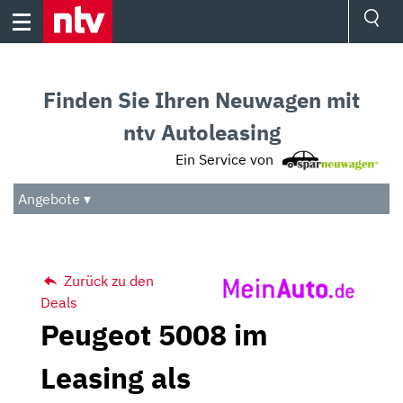
Skip
to
content
Ressorts
Sport
Finden Sie Ihren Neuwagen mit
Börse
Wetter
ntv Autoleasing
TV
Ein Service von
Video
Audio
Angebote ▾
Das Beste
Zurück zu den
Deals
Peugeot 5008 im
Leasing als