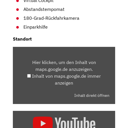
Virtual Cockpit
Abstandstempomat
180-Grad-Rückfahrkamera
Einparkhilfe
Standort
INHALT
VON
Hier klicken, um den Inhalt von
MAPS.GOOGLE.DE
maps.google.de anzuzeigen.
ANZEIGEN
Inhalt von maps.google.de immer
anzeigen
Inhalt direkt öffnen
„PEUGEOT
5008
(FACELIFT