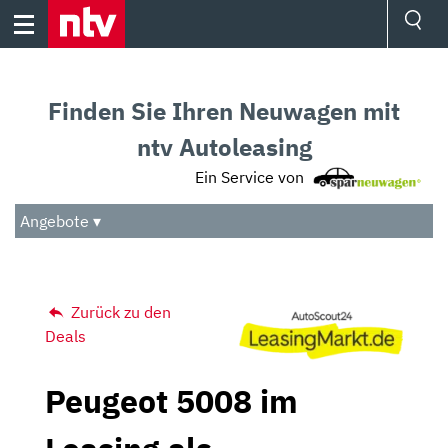
Skip
to
content
Ressorts
Sport
Finden Sie Ihren Neuwagen mit
Börse
Wetter
ntv Autoleasing
TV
Ein Service von
Video
Audio
Angebote ▾
Das Beste
Zurück zu den
Deals
Peugeot 5008 im