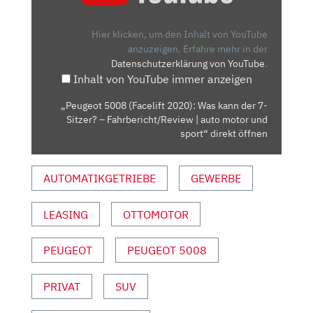
2020):
WAS
Hier klicken, um den Inhalt von YouTube
KANN
anzuzeigen.
Erfahre mehr in der
Datenschutzerklärung von YouTube
.
DER
Inhalt von YouTube immer anzeigen
7-
SITZER?
„Peugeot 5008 (Facelift 2020): Was kann der 7-
–
Sitzer? – Fahrbericht/Review | auto motor und
FAHRBERICHT/REVIEW
sport“ direkt öffnen
|
AUTO
AUTOMATIKGETRIEBE
GEWERBE
MOTOR
UND
LEASING
OTTOMOTOR
SPORT“
VON
YOUTUBE
PEUGEOT
PEUGEOT 5008
ANZEIGEN
PRIVAT
SUV