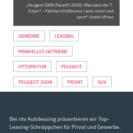
SITZER?
„Peugeot 5008 (Facelift 2020): Was kann der 7-
–
Sitzer? – Fahrbericht/Review | auto motor und
FAHRBERICHT/REVIEW
sport“ direkt öffnen
|
AUTO
GEWERBE
LEASING
MOTOR
UND
MANUELLES GETRIEBE
SPORT“
VON
YOUTUBE
OTTOMOTOR
PEUGEOT
ANZEIGEN
PEUGEOT 5008
PRIVAT
SUV
Bei ntv Autoleasing präsentieren wir Top-
Leasing-Schnäppchen für Privat und Gewerbe.