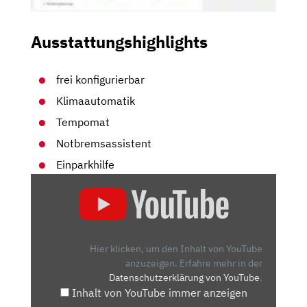
Ausstattungshighlights
frei konfigurierbar
Klimaautomatik
Tempomat
Notbremsassistent
Einparkhilfe
„PEUGEOT
5008
(FACELIFT
2020):
WAS
Hier klicken, um den Inhalt von YouTube
KANN
anzuzeigen.
Erfahre mehr in der
Datenschutzerklärung von YouTube
.
DER
Inhalt von YouTube immer anzeigen
7-