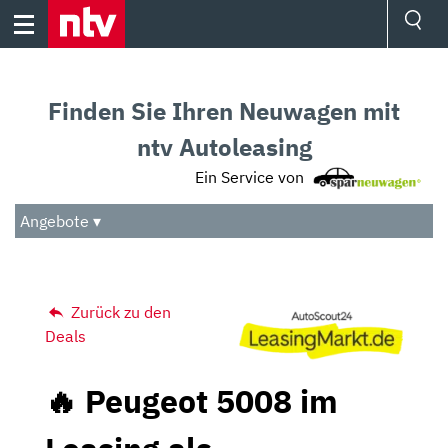
Skip
to
content
Ressorts
Sport
Finden Sie Ihren Neuwagen mit
Börse
Wetter
ntv Autoleasing
TV
Ein Service von
Video
Audio
Angebote ▾
Das Beste
Zurück zu den
Deals
🔥 Peugeot 5008 im