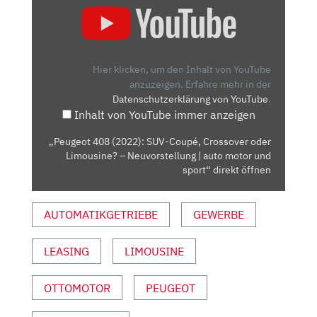
408
(2022):
SUV-
COUPÉ,
Hier klicken, um den Inhalt von YouTube
CROSSOVER
anzuzeigen.
Erfahre mehr in der
Datenschutzerklärung von YouTube
.
ODER
Inhalt von YouTube immer anzeigen
LIMOUSINE?
–
„Peugeot 408 (2022): SUV-Coupé, Crossover oder
NEUVORSTELLUNG
Limousine? – Neuvorstellung | auto motor und
|
sport“ direkt öffnen
AUTO
MOTOR
AUTOMATIKGETRIEBE
GEWERBE
UND
SPORT“
LEASING
LIMOUSINE
VON
YOUTUBE
ANZEIGEN
OTTOMOTOR
PEUGEOT