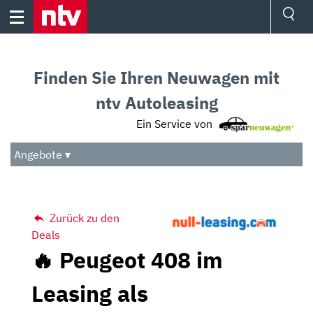
Skip
to
content
Ressorts
Sport
Finden Sie Ihren Neuwagen mit
Börse
Wetter
ntv Autoleasing
TV
Ein Service von
Video
Audio
Angebote ▾
Das Beste
Zurück zu den
Deals
🔥 Peugeot 408 im
Leasing als