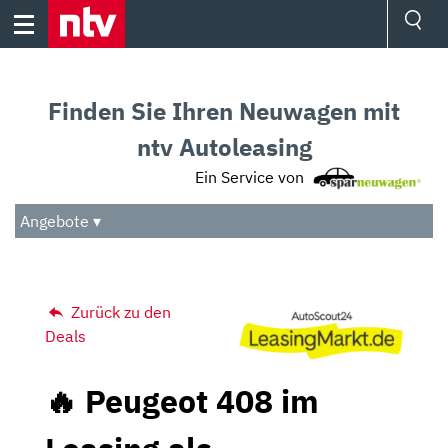
Skip
to
content
Ressorts
Sport
Finden Sie Ihren Neuwagen mit
Börse
Wetter
ntv Autoleasing
TV
Ein Service von
Video
Audio
Angebote ▾
Das Beste
Zurück zu den
Deals
🔥 Peugeot 408 im