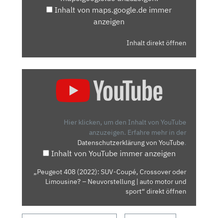
Inhalt von maps.google.de immer
anzeigen
Inhalt direkt öffnen
„PEUGEOT
408
(2022):
SUV-
COUPÉ,
Hier klicken, um den Inhalt von YouTube
CROSSOVER
anzuzeigen.
Erfahre mehr in der
Datenschutzerklärung von YouTube
.
ODER
Inhalt von YouTube immer anzeigen
LIMOUSINE?
–
„Peugeot 408 (2022): SUV-Coupé, Crossover oder
NEUVORSTELLUNG
Limousine? – Neuvorstellung | auto motor und
|
sport“ direkt öffnen
AUTO
MOTOR