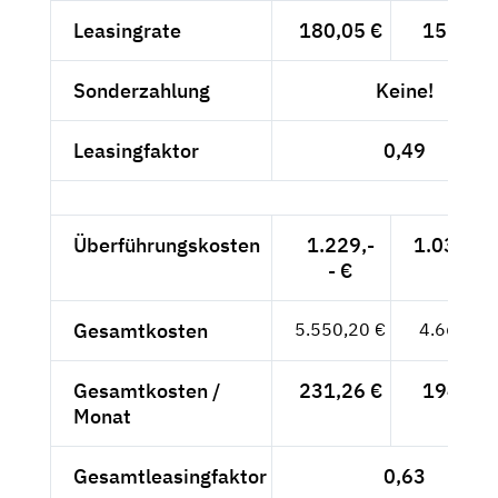
Leasingrate
180,05 €
151,30 
Sonderzahlung
Keine!
Leasingfaktor
0,49
Überführungskosten
1.229,-
1.032,77
- €
Gesamtkosten
5.550,20 €
4.664,03
Gesamtkosten /
231,26 €
194,33 
Monat
Gesamtleasingfaktor
0,63