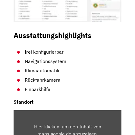
Ausstattungshighlights
frei konfigurierbar
Navigationssystem
Klimaautomatik
Rückfahrkamera
Einparkhilfe
Standort
INHALT
VON
Hier klicken, um den Inhalt von
MAPS.GOOGLE.DE
maps.google.de anzuzeigen.
ANZEIGEN