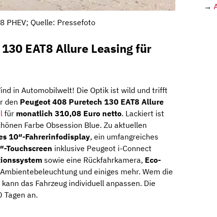
→
8 PHEV; Quelle: Pressefoto
130 EAT8 Allure Leasing für
d in Automobilwelt! Die Optik ist wild und trifft
hr den
Peugeot 408 Puretech 130 EAT8 Allure
l
für
monatlich 310,08 Euro netto
. Lackiert ist
chönen Farbe Obsession Blue. Zu aktuellen
les 10″-Fahrerinfodisplay
, ein umfangreiches
″-Touchscreen
inklusive Peugeot i-Connect
tionssystem
sowie eine Rückfahrkamera,
Eco-
 Ambientebeleuchtung und einiges mehr. Wem die
 kann das Fahrzeug individuell anpassen. Die
0 Tagen an.