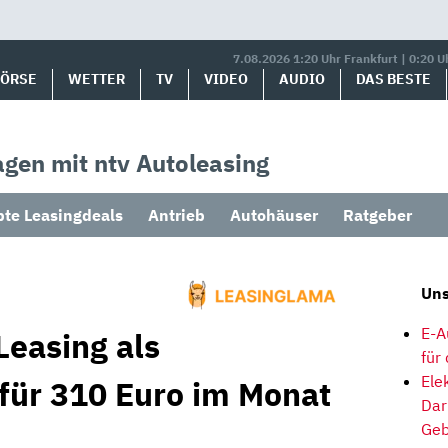
7.08.2026 1:20 Uhr Frankfurt | 0:20 U
BÖRSE
WETTER
TV
VIDEO
AUDIO
DAS BESTE
gen mit ntv Autoleasing
bte Leasingdeals
Antrieb
Autohäuser
Ratgeber
Uns
E-A
Leasing als
für
Ele
 für 310 Euro im Monat
Dar
Geb