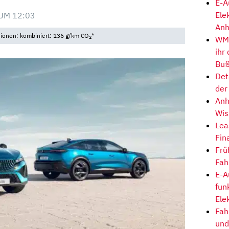
E-A
Ele
UM 12:03
Anh
sionen: kombiniert: 136 g/km CO
*
WM-
2
ihr
Buß
Det
der
Anh
Wis
Lea
Fin
Frü
Fah
E-A
fun
Ele
Fah
und