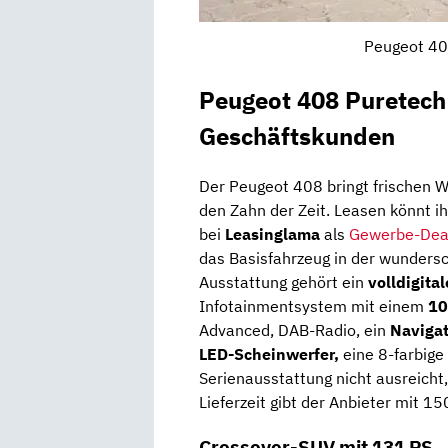
Peugeot 40
Peugeot 408 Puretech 
Geschäftskunden
Der Peugeot 408 bringt frischen Win
den Zahn der Zeit. Leasen könnt i
bei
Leasinglama
als
Gewerbe-Dea
das Basisfahrzeug in der wunders
Ausstattung gehört ein
volldigita
Infotainmentsystem mit einem
10
Advanced, DAB-Radio, ein
Naviga
LED-Scheinwerfer,
eine 8-farbige
Serienausstattung nicht ausreicht,
Lieferzeit gibt der Anbieter mit 15
Crossover-SUV mit 131 PS