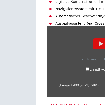
digitales Kombiinstrument mi
Navigationssystem mit 10″-
Automatischer Geschwindigke
Ausparkassistent Rear Cross T
„PEUGEOT
408
(2022):
SUV-
COUPÉ,
CROSSOVER
Hier klicken, um 
ODER
LIMOUSINE?
Inhalt v
–
NEUVORSTELLUNG
|
„Peugeot 408 (2022): SUV-Coup
AUTO
MOTOR
UND
AUTOMATIKGETRIEBE
GE