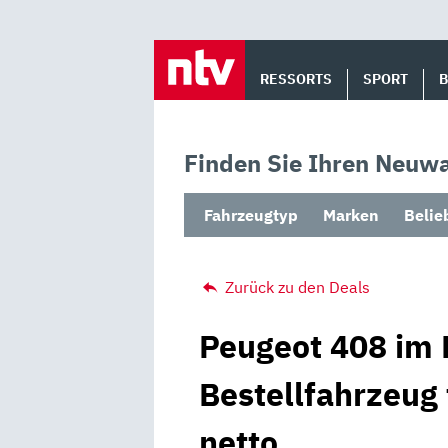
Skip
to
RESSORTS
SPORT
content
Finden Sie Ihren Neuwa
Fahrzeugtyp
Marken
Belie
Zurück zu den Deals
Peugeot 408 im 
Bestellfahrzeug
netto