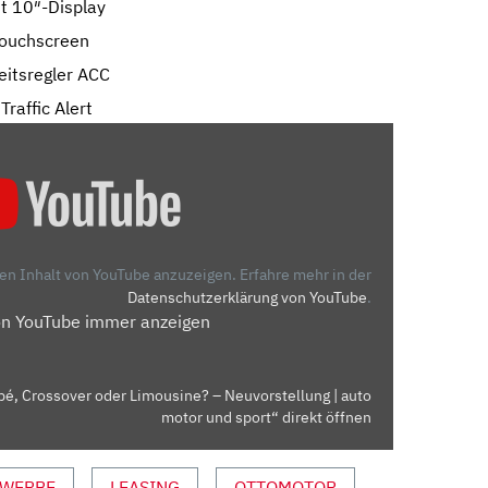
t 10″-Display
Touchscreen
itsregler ACC
raffic Alert
den Inhalt von YouTube anzuzeigen.
Erfahre mehr in der
Datenschutzerklärung von YouTube
.
on YouTube immer anzeigen
é, Crossover oder Limousine? – Neuvorstellung | auto
motor und sport“ direkt öffnen
WERBE
LEASING
OTTOMOTOR