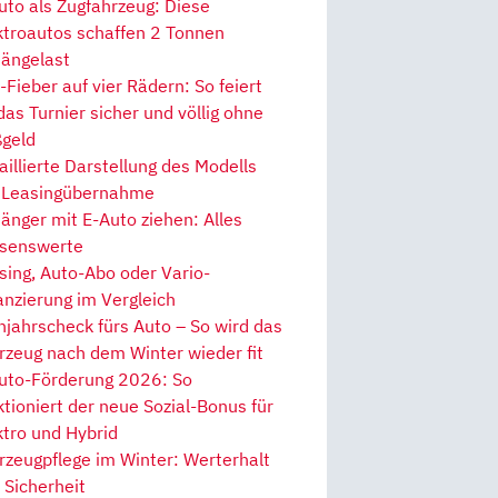
uto als Zugfahrzeug: Diese
ktroautos schaffen 2 Tonnen
ängelast
Fieber auf vier Rädern: So feiert
 das Turnier sicher und völlig ohne
geld
aillierte Darstellung des Modells
 Leasingübernahme
änger mit E-Auto ziehen: Alles
senswerte
sing, Auto-Abo oder Vario-
anzierung im Vergleich
hjahrscheck fürs Auto – So wird das
rzeug nach dem Winter wieder fit
uto-Förderung 2026: So
ktioniert der neue Sozial-Bonus für
ktro und Hybrid
rzeugpflege im Winter: Werterhalt
 Sicherheit