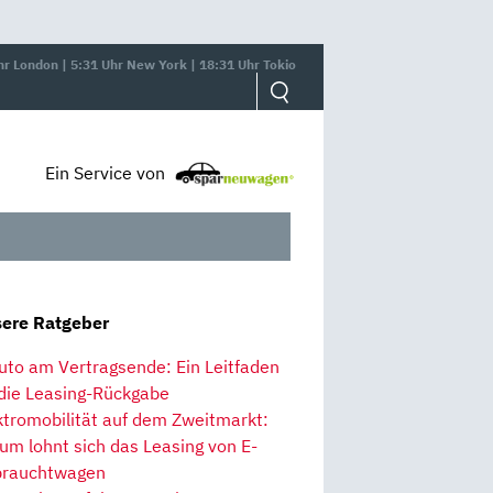
hr London | 5:31 Uhr New York | 18:31 Uhr Tokio
Ein Service von
ere Ratgeber
uto am Vertragsende: Ein Leitfaden
 die Leasing-Rückgabe
ktromobilität auf dem Zweitmarkt:
um lohnt sich das Leasing von E-
rauchtwagen