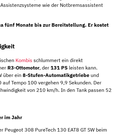
e Assistenzsysteme wie der Notbremsassistent
ca
fünf Monate
bis zur Bereitstellung. Er kostet
gkeit
sischen
Kombis
schlummert ein direkt
ener
R3-Ottomotor
, der
131 PS
leisten kann.
W über ein
8-Stufen-Automatikgetriebe
und
n 0 auf Tempo 100 vergehen 9,9 Sekunden. Der
chwindigkeit von 210 km/h. In den Tank passen 52
r im Jahr
der Peugeot 308 PureTech 130 EAT8 GT SW beim