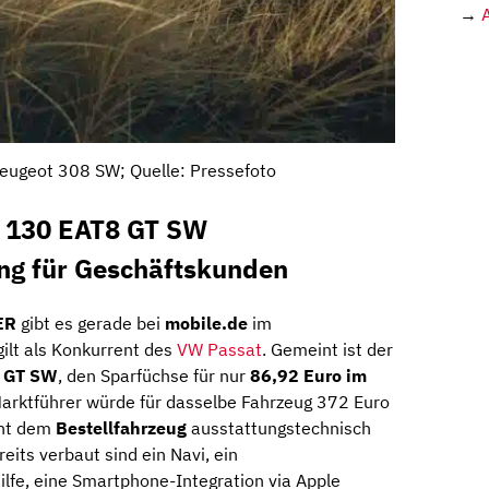
→
eugeot 308 SW; Quelle: Pressefoto
h 130 EAT8 GT SW
ing für Geschäftskunden
ER
gibt es gerade bei
mobile.de
im
gilt als Konkurrent des
VW Passat
. Gemeint ist der
8 GT SW
, den Sparfüchse für nur
86,92 Euro im
arktführer würde für dasselbe Fahrzeug 372 Euro
nnt dem
Bestellfahrzeug
ausstattungstechnisch
eits verbaut sind ein Navi, ein
lfe, eine Smartphone-Integration via Apple