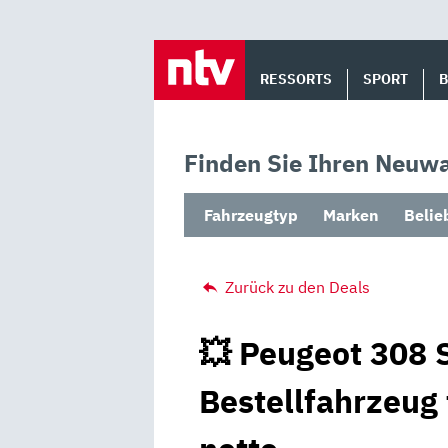
Skip
to
RESSORTS
SPORT
content
Finden Sie Ihren Neuwa
Fahrzeugtyp
Marken
Belie
Zurück zu den Deals
💥 Peugeot 308 
Bestellfahrzeug