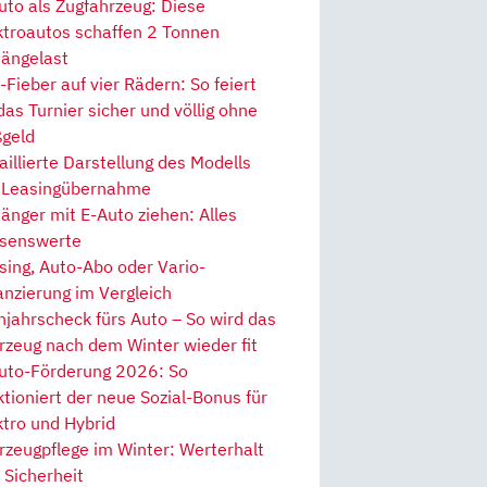
uto als Zugfahrzeug: Diese
ktroautos schaffen 2 Tonnen
ängelast
Fieber auf vier Rädern: So feiert
 das Turnier sicher und völlig ohne
geld
aillierte Darstellung des Modells
 Leasingübernahme
änger mit E-Auto ziehen: Alles
senswerte
sing, Auto-Abo oder Vario-
anzierung im Vergleich
hjahrscheck fürs Auto – So wird das
rzeug nach dem Winter wieder fit
uto-Förderung 2026: So
ktioniert der neue Sozial-Bonus für
ktro und Hybrid
rzeugpflege im Winter: Werterhalt
 Sicherheit