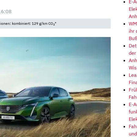
E-A
Ele
16:08
Anh
WM-
sionen: kombiniert: 129 g/km CO
*
2
ihr
Buß
Det
der
Anh
Wis
Lea
Fin
Frü
Fah
E-A
fun
Ele
Fah
und