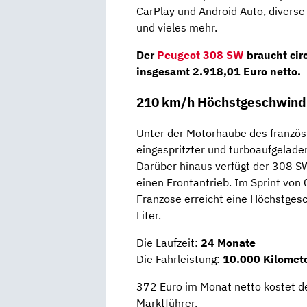
CarPlay und Android Auto, divers
und vieles mehr.
Der
Peugeot 308 SW
braucht cir
insgesamt
2.918,01 Euro netto
.
210 km/h Höchstgeschwindi
Unter der Motorhaube des franzö
eingespritzter und turboaufgelad
Darüber hinaus verfügt der 308 S
einen Frontantrieb. Im Sprint vo
Franzose erreicht eine Höchstges
Liter.
Die Laufzeit:
24 Monate
Die Fahrleistung:
10.000 Kilomete
372 Euro im Monat netto kostet 
Marktführer.