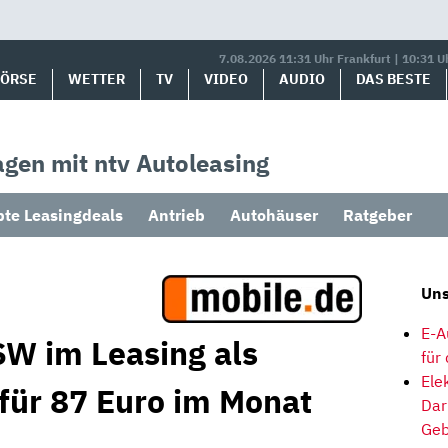
7.08.2026 11:31 Uhr Frankfurt | 10:31 U
BÖRSE
WETTER
TV
VIDEO
AUDIO
DAS BESTE
gen mit ntv Autoleasing
bte Leasingdeals
Antrieb
Autohäuser
Ratgeber
Uns
E-A
SW im Leasing als
für
Ele
 für 87 Euro im Monat
Dar
Geb