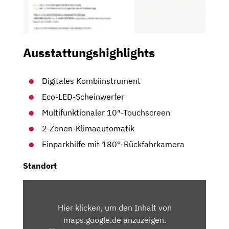
Ausstattungshighlights
Digitales Kombiinstrument
Eco-LED-Scheinwerfer
Multifunktionaler 10″-Touchscreen
2-Zonen-Klimaautomatik
Einparkhilfe mit 180°-Rückfahrkamera
Standort
INHALT
VON
Hier klicken, um den Inhalt von
MAPS.GOOGLE.DE
maps.google.de anzuzeigen.
ANZEIGEN