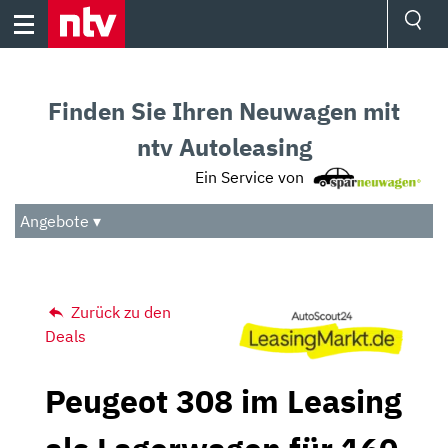
Skip
to
content
Ressorts
Sport
Finden Sie Ihren Neuwagen mit
Börse
Wetter
ntv Autoleasing
TV
Ein Service von
Video
Audio
Angebote ▾
Das Beste
Zurück zu den
Deals
Peugeot 308 im Leasing