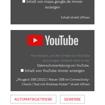
Inhalt von maps.google.de immer
anzeigen
Inhalt direkt öffnen
„PEUGEOT
308
(2021)
|
NEUER
Hier klicken, um den Inhalt von YouTube
308
anzuzeigen.
Erfahre mehr in der
Datenschutzerklärung von YouTube
.
IM
Inhalt von YouTube immer anzeigen
CONNECTIVITY-
CHECK
„Peugeot 308 (2021) | Neuer 308 im Connectivity-
|
Check | Test mit Andreas Huber“ direkt öffnen
TEST
MIT
AUTOMATIKGETRIEBE
GEWERBE
ANDREAS