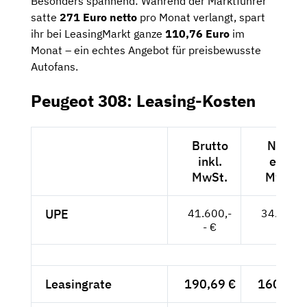
Besonders spannend: Während der Marktführer
satte
271 Euro netto
pro Monat verlangt, spart
ihr bei LeasingMarkt ganze
110,76 Euro
im
Monat – ein echtes Angebot für preisbewusste
Autofans.
Peugeot 308: Leasing-Kosten
Brutto
Netto
inkl.
exkl.
MwSt.
MwSt.
UPE
41.600,-
34.958,-
- €
- €
Leasingrate
190,69 €
160,24 