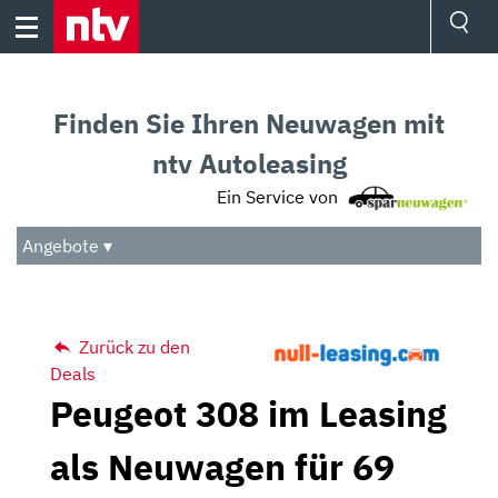
Skip
to
content
Ressorts
Sport
Finden Sie Ihren Neuwagen mit
Börse
Wetter
ntv Autoleasing
TV
Ein Service von
Video
Audio
Angebote ▾
Das Beste
Zurück zu den
Deals
Peugeot 308 im Leasing
als Neuwagen für 69