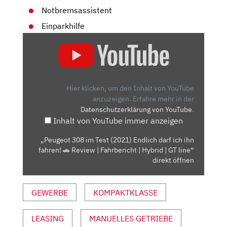
Notbremsassistent
Einparkhilfe
„PEUGEOT
308
IM
TEST
(2021)
Hier klicken, um den Inhalt von YouTube
ENDLICH
anzuzeigen.
Erfahre mehr in der
Datenschutzerklärung von YouTube
.
DARF
Inhalt von YouTube immer anzeigen
ICH
IHN
„Peugeot 308 im Test (2021) Endlich darf ich ihn
FAHREN!
fahren! 🚗 Review | Fahrbericht | Hybrid | GT line“
🚗
direkt öffnen
REVIEW
|
GEWERBE
KOMPAKTKLASSE
FAHRBERICHT
|
LEASING
MANUELLES GETRIEBE
HYBRID