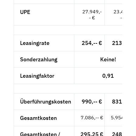
UPE
27.949,-
23.487,-
- €
- €
Leasingrate
254,-- €
213,45 €
Sonderzahlung
Keine!
Leasingfaktor
0,91
Überführungskosten
990,-- €
831,93 €
Gesamtkosten
7.086,-- €
5.954,62 €
Gesamtkosten /
295,25 €
248,11 €