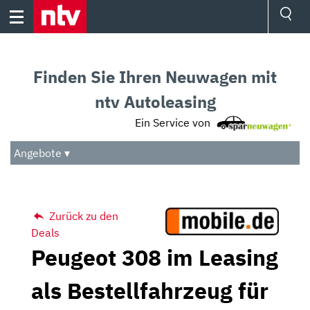
Skip
to
content
Ressorts
Sport
Finden Sie Ihren Neuwagen mit
Börse
Wetter
ntv Autoleasing
TV
Ein Service von
Video
Audio
Angebote ▾
Das Beste
Zurück zu den
Deals
Peugeot 308 im Leasing
als Bestellfahrzeug für