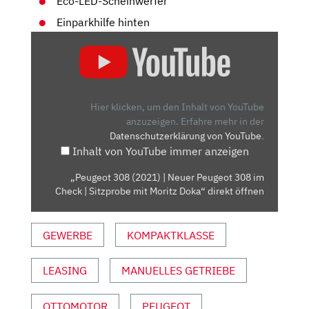
Eco-LED-Scheinwerfer
Einparkhilfe hinten
„PEUGEOT
308
(2021)
|
NEUER
Hier klicken, um den Inhalt von YouTube
PEUGEOT
anzuzeigen.
Erfahre mehr in der
Datenschutzerklärung von YouTube
.
308
Inhalt von YouTube immer anzeigen
IM
CHECK
„Peugeot 308 (2021) | Neuer Peugeot 308 im
|
Check | Sitzprobe mit Moritz Doka“ direkt öffnen
SITZPROBE
MIT
GEWERBE
KOMPAKTKLASSE
MORITZ
DOKA“
VON
LEASING
MANUELLES GETRIEBE
YOUTUBE
ANZEIGEN
OTTOMOTOR
PEUGEOT