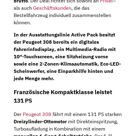
brutto
. Der Deal richtet sich sowohl an
Privat
–
als auch
Geschäftskunden
, die das
Bestellfahrzeug individuell zusammenstellen
können.
In der Ausstattungslinie
Active Pack
besitzt
der Peugeot 308 bereits ein
digitales
Fahrerinfodisplay
, ein
Multimedia-Radio
mit
10″-Touchscreen, eine
Sitzheizung vorne
sowie eine 2-Zonen-Klimaautomatik, Eco-LED-
Scheinwerfer, eine Einparkhilfe hinten und
jede Menge mehr.
Französische Kompaktklasse leistet
131 PS
Der
Peugeot 308
fährt mit einem 131 PS starken
Dreizylinder-Ottomotor
mit Direkteinspritzung,
Turboaufladung in Kombination mit einem
manuellen 6-Gang-Schaltgetriebe
. Der 1,2l-