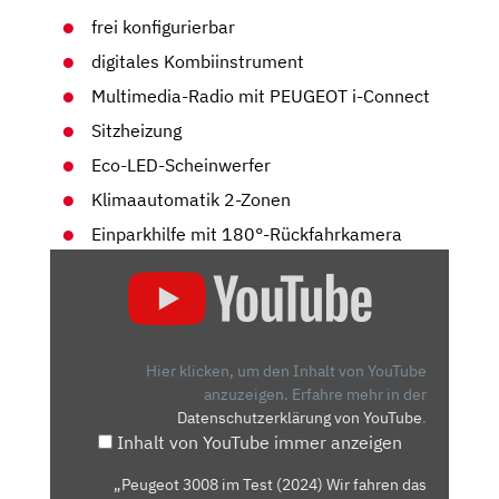
frei konfigurierbar
digitales Kombiinstrument
Multimedia-Radio mit PEUGEOT i-Connect
Sitzheizung
Eco-LED-Scheinwerfer
Klimaautomatik 2-Zonen
Einparkhilfe mit 180°-Rückfahrkamera
„PEUGEOT
3008
IM
TEST
(2024)
Hier klicken, um den Inhalt von YouTube
WIR
anzuzeigen.
Erfahre mehr in der
Datenschutzerklärung von YouTube
.
FAHREN
Inhalt von YouTube immer anzeigen
DAS
NEUE
„Peugeot 3008 im Test (2024) Wir fahren das