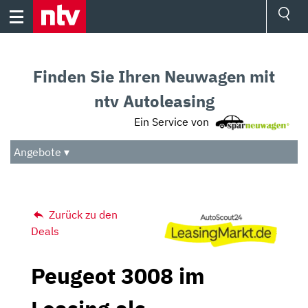
Skip
to
content
Ressorts
Sport
Finden Sie Ihren Neuwagen mit
Börse
Wetter
ntv Autoleasing
TV
Ein Service von
Video
Audio
Angebote ▾
Das Beste
Zurück zu den
Deals
Peugeot 3008 im