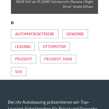
SUV
NEUE SUV ab 39.250€! Fahrbericht | Review | Night
AB
Drive“ direkt öffnen
39.250€!
FAHRBERICHT
D
|
REVIEW
AUTOMATIKGETRIEBE
GEWERBE
|
NIGHT
LEASING
OTTOMOTOR
DRIVE“
VON
YOUTUBE
PEUGEOT
PEUGEOT 3008
ANZEIGEN
SUV
Bei ntv Autoleasing präsentieren wir Top-
Leasing-Schnäppchen für Privat und Gewerbe.