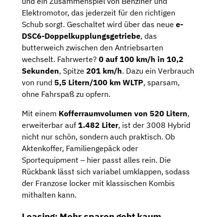
und ein Zusammenspiel von Benziner und
Elektromotor, das jederzeit für den richtigen
Schub sorgt. Geschaltet wird über das neue
e-
DSC6-Doppelkupplungsgetriebe
, das
butterweich zwischen den Antriebsarten
wechselt. Fahrwerte?
0 auf 100 km/h in 10,2
Sekunden
, Spitze
201 km/h
. Dazu ein Verbrauch
von rund
5,5 Litern/100 km WLTP
, sparsam,
ohne Fahrspaß zu opfern.
Mit einem
Kofferraumvolumen von 520 Litern
,
erweiterbar auf
1.482 Liter
, ist der 3008 Hybrid
nicht nur schön, sondern auch praktisch. Ob
Aktenkoffer, Familiengepäck oder
Sportequipment – hier passt alles rein. Die
Rückbank lässt sich variabel umklappen, sodass
der Franzose locker mit klassischen Kombis
mithalten kann.
Leasing: Mehr sparen geht kaum