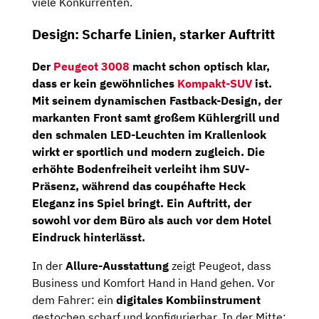
viele Konkurrenten.
Design: Scharfe Linien, starker Auftritt
Der
Peugeot 3008
macht schon optisch klar,
dass er kein gewöhnliches
Kompakt-SUV
ist.
Mit seinem
dynamischen Fastback-Design
, der
markanten Front samt großem Kühlergrill und
den schmalen
LED-Leuchten im Krallenlook
wirkt er sportlich und modern zugleich. Die
erhöhte Bodenfreiheit verleiht ihm SUV-
Präsenz, während das coupéhafte Heck
Eleganz ins Spiel bringt. Ein Auftritt, der
sowohl vor dem Büro als auch vor dem Hotel
Eindruck hinterlässt.
In der
Allure-Ausstattung
zeigt Peugeot, dass
Business und Komfort Hand in Hand gehen. Vor
dem Fahrer: ein
digitales Kombiinstrument
gestochen scharf und konfigurierbar. In der Mitte: