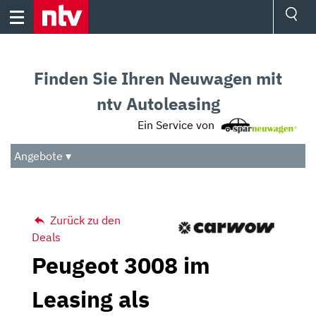
Skip
to
content
Ressorts
Sport
Finden Sie Ihren Neuwagen mit
Börse
Wetter
ntv Autoleasing
TV
Ein Service von
Video
Audio
Angebote ▾
Das Beste
Zurück zu den
Deals
Peugeot 3008 im
Leasing als