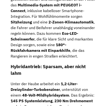
das
Multimedia-System mit PEUGEOT i-
Connect
, inklusive kabelloser Smartphone-
Integration. Für Wohlfühlmomente sorgen
Sitzheizung
und eine
2-Zonen-Klimaautomatik
,
die Fahrer und Beifahrer unabhängig voneinander
regeln können. Dazu kommen
Eco-LED-
Scheinwerfer
, die für klare Sicht und markantes
Design sorgen, sowie eine
180°-
Rückfahrkamera mit Einparkhilfe
, die das
Rangieren in engen Straßen erleichtert.
Hybridantrieb: Sparsam, aber nicht
lahm
Unter der Haube arbeitet ein
1,2-Liter-
Dreizylinder-Turbobenziner
, unterstützt von
einem
48-Volt-Mildhybridsystem
. Das Ergebnis:
145 PS Systemleistung
,
230 Nm Drehmoment