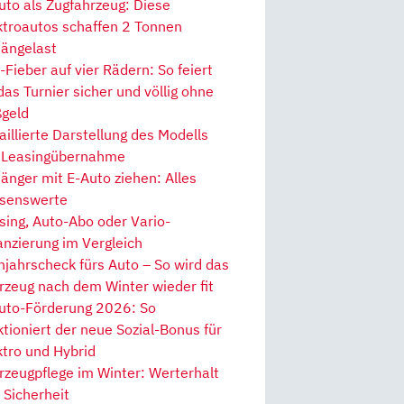
uto als Zugfahrzeug: Diese
ktroautos schaffen 2 Tonnen
ängelast
Fieber auf vier Rädern: So feiert
 das Turnier sicher und völlig ohne
geld
aillierte Darstellung des Modells
 Leasingübernahme
änger mit E-Auto ziehen: Alles
senswerte
sing, Auto-Abo oder Vario-
anzierung im Vergleich
hjahrscheck fürs Auto – So wird das
rzeug nach dem Winter wieder fit
uto-Förderung 2026: So
ktioniert der neue Sozial-Bonus für
ktro und Hybrid
rzeugpflege im Winter: Werterhalt
 Sicherheit