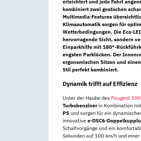
erleichtert und jede Fahrt angen
kombiniert zwei gestochen scha
Multimedia-Features übersichtli
Klimaautomatik
sorgen für opti
Wetterbedingungen. Die
Eco-LE
hervorragende Sicht, sondern ve
Einparkhilfe mit 180°-Rückführk
engsten Parklücken. Der Innenr
ergonomischen Sitzen und einem
Stil perfekt kombiniert.
Dynamik trifft auf Effizienz
Unter der Haube des
Peugeot 300
Turbobenziner
in Kombination mit
PS
und sorgen für ein dynamisches
innovative
e-DSC6-Doppelkupplu
Schaltvorgänge und ein komfortabl
Sekunden auf 100 km/h und einer 