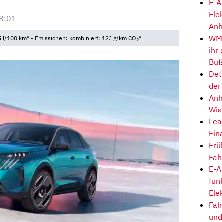
E-A
Ele
8:01
Anh
WM-
 l/100 km* • Emissionen: kombiniert: 123 g/km CO
*
2
ihr
Buß
Det
der
Anh
Wis
Lea
Fin
Frü
Fah
E-A
fun
Ele
Fah
und