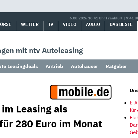
6.08.2026 10:41 Uhr Frankfurt | 9:41 U
BÖRSE
WETTER
TV
VIDEO
AUDIO
DAS BESTE
gen mit ntv Autoleasing
bte Leasingdeals
Antrieb
Autohäuser
Ratgeber
Uns
E-A
 im Leasing als
für
Ele
 für 280 Euro im Monat
Dar
Geb