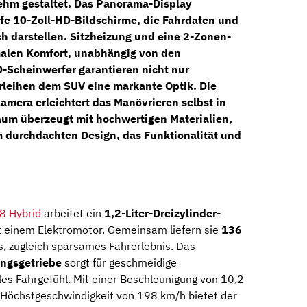
ehm gestaltet. Das
Panorama-Display
rfe
10-Zoll-HD-Bildschirme
, die Fahrdaten und
ch darstellen.
Sitzheizung
und eine
2-Zonen-
malen Komfort, unabhängig von den
D-Scheinwerfer
garantieren nicht nur
rleihen dem SUV eine markante Optik. Die
amera erleichtert das Manövrieren selbst in
aum überzeugt mit hochwertigen Materialien,
 durchdachten Design, das Funktionalität und
8 Hybrid
arbeitet ein
1,2-Liter-Dreizylinder-
 einem Elektromotor. Gemeinsam liefern sie
136
, zugleich sparsames Fahrerlebnis. Das
ngsgetriebe
sorgt für geschmeidige
es Fahrgefühl. Mit einer Beschleunigung von 10,2
Höchstgeschwindigkeit von 198 km/h bietet der