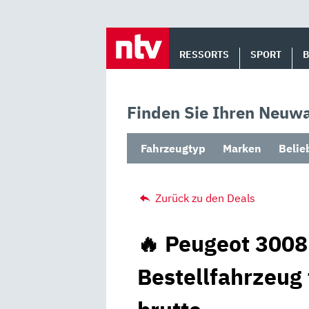
Skip
to
RESSORTS
SPORT
content
Finden Sie Ihren Neuwa
Fahrzeugtyp
Marken
Belie
Zurück zu den Deals
🔥 Peugeot 3008
Bestellfahrzeug