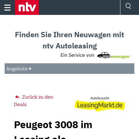
Skip
to
content
Ressorts
Sport
Finden Sie Ihren Neuwagen mit
Börse
Wetter
ntv Autoleasing
TV
Ein Service von
Video
Audio
Angebote ▾
Das Beste
Zurück zu den
Deals
Peugeot 3008 im