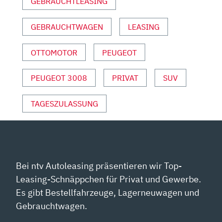
GEBRAUCHTLEASING
VON
YOUTUBE
ANZEIGEN
GEBRAUCHTWAGEN
LEASING
OTTOMOTOR
PEUGEOT
PEUGEOT 3008
PRIVAT
SUV
TAGESZULASSUNG
Bei ntv Autoleasing präsentieren wir Top-
Leasing-Schnäppchen für Privat und Gewerbe.
Es gibt Bestellfahrzeuge, Lagerneuwagen und
Gebrauchtwagen.