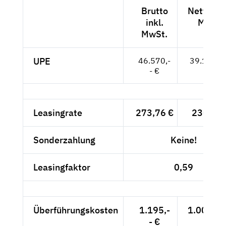
Brutto
Netto exk
inkl.
MwSt.
MwSt.
UPE
46.570,-
39.134,--
- €
Leasingrate
273,76 €
230,05 
Sonderzahlung
Keine!
Leasingfaktor
0,59
Überführungskosten
1.195,-
1.004,20
- €