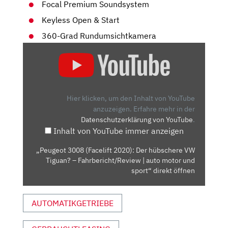
Focal Premium Soundsystem
Keyless Open & Start
360-Grad Rundumsichtkamera
„PEUGEOT
3008
(FACELIFT
2020):
DER
Hier klicken, um den Inhalt von YouTube
HÜBSCHERE
anzuzeigen.
Erfahre mehr in der
Datenschutzerklärung von YouTube
.
VW
Inhalt von YouTube immer anzeigen
TIGUAN?
–
„Peugeot 3008 (Facelift 2020): Der hübschere VW
FAHRBERICHT/REVIEW
Tiguan? – Fahrbericht/Review | auto motor und
|
sport“ direkt öffnen
AUTO
MOTOR
AUTOMATIKGETRIEBE
UND
SPORT“