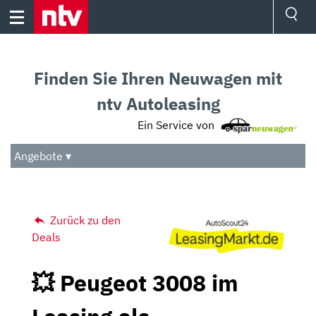
Skip
to
content
Ressorts
Sport
Finden Sie Ihren Neuwagen mit
Börse
Wetter
ntv Autoleasing
TV
Ein Service von
Video
Audio
Angebote ▾
Das Beste
Zurück zu den
Deals
💥 Peugeot 3008 im