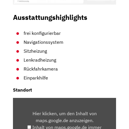
Ausstattungshighlights
frei konfigurierbar
Navigationssystem
Sitzheizung
Lenkradheizung
Rückfahrkamera
Einparkhilfe
Standort
INHALT
VON
Hier klicken, um den Inhalt von
MAPS.GOOGLE.DE
maps.google.de anzuzeigen.
ANZEIGEN
Inhalt von maps.google.de immer