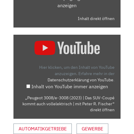
anzeigen
Inhalt direkt öffnen
„PEUGEOT
3008/E-
3008
(2023)
|
Hier klicken, um den Inhalt von YouTube
DAS
anzuzeigen.
Erfahre mehr in der
Datenschutzerklärung von YouTube
.
SUV-
Inhalt von YouTube immer anzeigen
COUPÉ
KOMMT
„Peugeot 3008/e-3008 (2023) | Das SUV-Coupé
AUCH
kommt auch vollelektrisch | mit Peter R. Fischer“
VOLLELEKTRISCH
direkt öffnen
|
MIT
AUTOMATIKGETRIEBE
GEWERBE
PETER