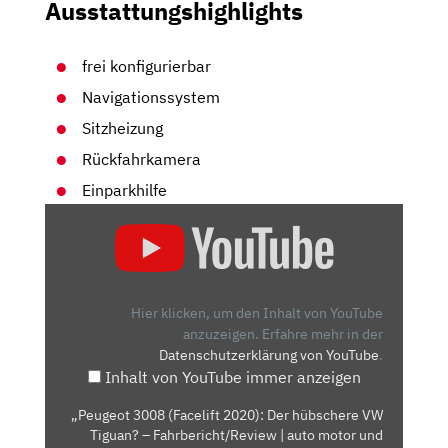
Ausstattungshighlights
frei konfigurierbar
Navigationssystem
Sitzheizung
Rückfahrkamera
Einparkhilfe
„PEUGEOT
3008
(FACELIFT
2020):
DER
Hier klicken, um den Inhalt von YouTube
HÜBSCHERE
anzuzeigen.
Erfahre mehr in der
Datenschutzerklärung von YouTube
.
VW
Inhalt von YouTube immer anzeigen
TIGUAN?
–
„Peugeot 3008 (Facelift 2020): Der hübschere VW
FAHRBERICHT/REVIEW
Tiguan? – Fahrbericht/Review | auto motor und