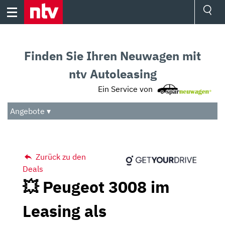
Skip
to
content
Ressorts
Sport
Finden Sie Ihren Neuwagen mit
Börse
Wetter
ntv Autoleasing
TV
Ein Service von
Video
Audio
Angebote ▾
Das Beste
Zurück zu den
Deals
💥 Peugeot 3008 im
Leasing als