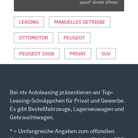
|
sport“ direkt öffnen
AUTO
MOTOR
LEASING
MANUELLES GETRIEBE
UND
SPORT“
OTTOMOTOR
PEUGEOT
VON
YOUTUBE
ANZEIGEN
PEUGEOT 3008
PRIVAT
SUV
Bei ntv Autoleasing präsentieren wir Top-
Leasing-Schnäppchen für Privat und Gewerbe.
Es gibt Bestellfahrzeuge, Lagerneuwagen und
Gebrauchtwagen.
* = Umfangreiche Angaben zum offiziellen