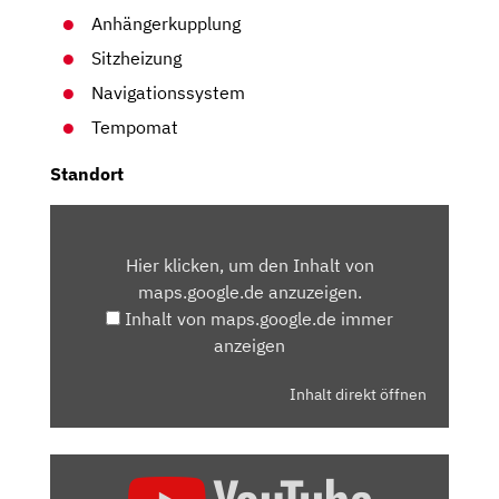
Anhängerkupplung
Sitzheizung
Navigationssystem
Tempomat
Standort
INHALT
VON
Hier klicken, um den Inhalt von
MAPS.GOOGLE.DE
maps.google.de anzuzeigen.
ANZEIGEN
Inhalt von maps.google.de immer
anzeigen
Inhalt direkt öffnen
„PEUGEOT
3008: