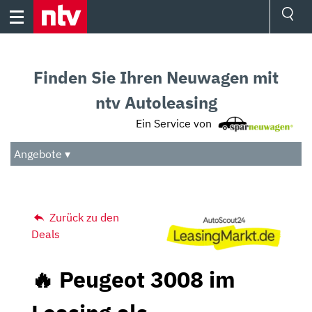
Skip
to
content
Ressorts
Sport
Finden Sie Ihren Neuwagen mit
Börse
Wetter
ntv Autoleasing
TV
Ein Service von
Video
Audio
Angebote ▾
Das Beste
Zurück zu den
Deals
🔥 Peugeot 3008 im