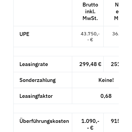
Brutto
Netto
inkl.
exkl.
MwSt.
MwSt.
UPE
43.750,-
36.765,-
- €
- €
Leasingrate
299,48 €
251,66 
Sonderzahlung
Keine!
Leasingfaktor
0,68
Überführungskosten
1.090,-
915,97 
- €