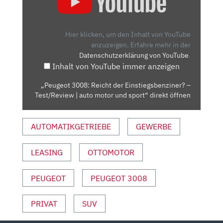
REICHT
DER
EINSTIEGSBENZINER?
Hier klicken, um den Inhalt von YouTube
–
anzuzeigen.
Erfahre mehr in der
Datenschutzerklärung von YouTube
.
TEST/REVIEW
Inhalt von YouTube immer anzeigen
|
AUTO
„Peugeot 3008: Reicht der Einstiegsbenziner? –
MOTOR
Test/Review | auto motor und sport“ direkt öffnen
UND
SPORT“
AUTOMATIKGETRIEBE
GEWERBE
VON
YOUTUBE
ANZEIGEN
LEASING
OTTOMOTOR
PEUGEOT
PEUGEOT 3008
PRIVAT
SUV