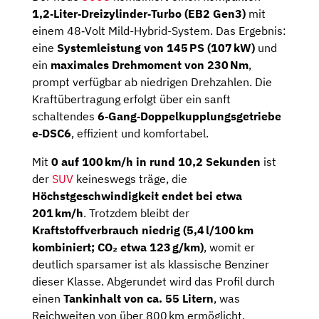
1,2‑Liter‑Dreizylinder‑Turbo (EB2 Gen3)
mit
einem 48‑Volt Mild-Hybrid-System. Das Ergebnis:
eine
Systemleistung von 145 PS (107 kW)
und
ein
maximales Drehmoment von 230 Nm
,
prompt verfügbar ab niedrigen Drehzahlen. Die
Kraftübertragung erfolgt über ein sanft
schaltendes
6‑Gang‑Doppelkupplungsgetriebe
e‑DSC6
, effizient und komfortabel.
Mit
0 auf 100 km/h in rund 10,2 Sekunden
ist
der
SUV
keineswegs träge, die
Höchstgeschwindigkeit endet bei etwa
201 km/h
. Trotzdem bleibt der
Kraftstoffverbrauch niedrig (5,4 l/100 km
kombiniert; CO₂ etwa 123 g/km)
, womit er
deutlich sparsamer ist als klassische Benziner
dieser Klasse. Abgerundet wird das Profil durch
einen
Tankinhalt von ca. 55 Litern
, was
Reichweiten von über 800 km ermöglicht.