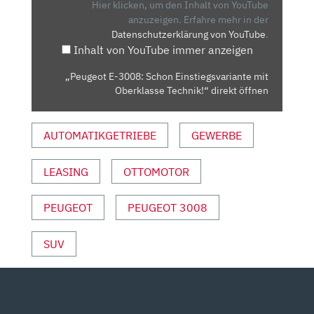
EINSTIEGSVARIANTE
Hier klicken, um den Inhalt von YouTube
MIT
anzuzeigen.
Erfahre mehr in der
Datenschutzerklärung von YouTube
.
OBERKLASSE
Inhalt von YouTube immer anzeigen
TECHNIK!“
VON
„Peugeot E-3008: Schon Einstiegsvariante mit
YOUTUBE
Oberklasse Technik!“ direkt öffnen
ANZEIGEN
AUTOMATIKGETRIEBE
GEWERBE
LEASING
OTTOMOTOR
PEUGEOT
PEUGEOT 3008
SUV