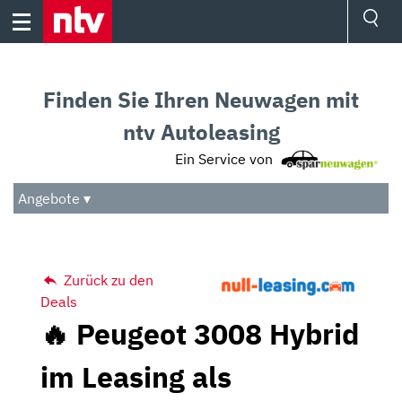
Skip
to
content
Ressorts
Sport
Finden Sie Ihren Neuwagen mit
Börse
Wetter
ntv Autoleasing
TV
Ein Service von
Video
Audio
Angebote ▾
Das Beste
Zurück zu den
Deals
🔥 Peugeot 3008 Hybrid
im Leasing als