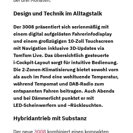
bei drei Monaten.
Design und Technik im Alltagstalk
Der 3008 präsentiert sich serienmäßig mit
einem digital aufgelösten Fahrerinfodisplay
und einem großzügigen
10‑Zoll Touchscreen
mit Navigation inklusive 3D‑Updates via
TomTom Live. Das übersichtlich gesteuerte
i‑Cockpit‑Layout sorgt für intuitive Bedienung.
Die
2‑Zonen‑Klimatisierung
bietet sowohl vorn
als auch im Fond eine wohltuende Temperatur,
während
Tempomat
und DAB‑Radio zum
entspannten Fahren beitragen. Auch Abends
und bei Dämmerlicht punktet er mit
LED‑Scheinwerfern und –Rückleuchten.
Hybridantrieb mit Substanz
Der neue
3008
kombiniert einen kompakten