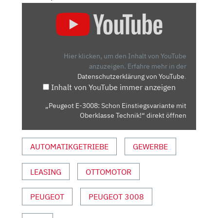
„PEUGEOT
E-
3008:
SCHON
EINSTIEGSVARIANTE
Hier klicken, um den Inhalt von YouTube
MIT
anzuzeigen.
Erfahre mehr in der
Datenschutzerklärung von YouTube
.
OBERKLASSE
Inhalt von YouTube immer anzeigen
TECHNIK!“
VON
„Peugeot E-3008: Schon Einstiegsvariante mit
YOUTUBE
Oberklasse Technik!“ direkt öffnen
ANZEIGEN
AUTOMATIKGETRIEBE
GEWERBE
LEASING
OTTOMOTOR
PEUGEOT
PEUGEOT 3008