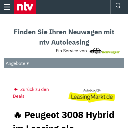
Skip
to
content
Ressorts
Sport
Finden Sie Ihren Neuwagen mit
Börse
Wetter
ntv Autoleasing
TV
Ein Service von
Video
Audio
Angebote ▾
Das Beste
Zurück zu den
Deals
🔥 Peugeot 3008 Hybrid