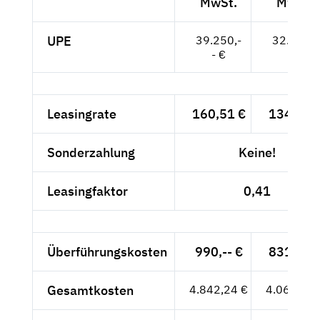
MwSt.
MwSt.
UPE
39.250,-
32.983,-
- €
- €
Leasingrate
160,51 €
134,88 
Sonderzahlung
Keine!
Leasingfaktor
0,41
Überführungskosten
990,-- €
831,93 
Gesamtkosten
4.842,24 €
4.069,11 