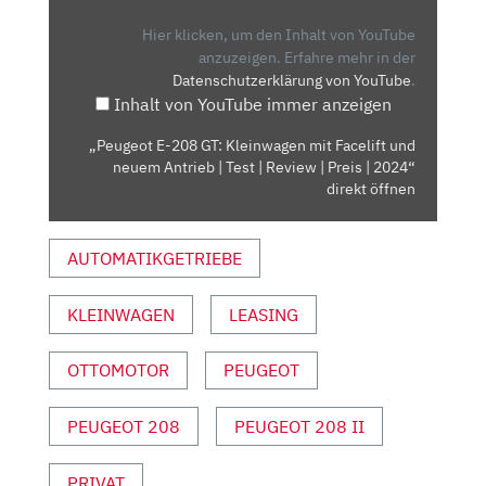
GT:
KLEINWAGEN
Hier klicken, um den Inhalt von YouTube
MIT
anzuzeigen.
Erfahre mehr in der
Datenschutzerklärung von YouTube
.
FACELIFT
Inhalt von YouTube immer anzeigen
UND
NEUEM
„Peugeot E-208 GT: Kleinwagen mit Facelift und
ANTRIEB
neuem Antrieb | Test | Review | Preis | 2024“
|
direkt öffnen
TEST
|
AUTOMATIKGETRIEBE
REVIEW
|
KLEINWAGEN
LEASING
PREIS
|
2024“
OTTOMOTOR
PEUGEOT
VON
YOUTUBE
PEUGEOT 208
PEUGEOT 208 II
ANZEIGEN
PRIVAT