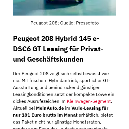
Peugeot 208; Quelle: Pressefoto
Peugeot 208 Hybrid 145 e-
DSC6 GT Leasing für Privat-
und Geschäftskunden
Der
Peugeot
208
zeigt
sich
selbstbewusst
wie
nie.
Mit
frischem
Hybridantrieb,
sportlicher
GT-
Ausstattung
und
beeindruckend
günstigen
Leasingkonditionen
setzt
der
kompakte
Löwe
ein
dickes
Ausrufezeichen
im
Kleinwagen-
Segment
.
Aktuell
bei
MeinAuto.
de
im
Vario-
Leasing
für
nur
181
Euro
brutto
im
Monat
erhältlich,
bietet
das
Paket
nicht
nur
günstige
Monatsraten,
sondern
am
Ende
der
Laufzeit
auch
maximale