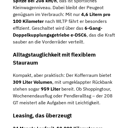
Spitze
bei
208
km/
h
,
das
ist
sportliches
Kleinwagenniveau.
Dabei
bleibt
der
Peugeot
genügsam
im
Verbrauch:
Mit
nur
4,6
Litern
pro
100
Kilometer
nach
WLTP
fährt
er
besonders
effizient.
Geschaltet
wird
über
das
6-
Gang-
Doppelkupplungsgetriebe
e-
DSC6
,
das
die
Kraft
sauber
an
die
Vorderräder
verteilt.
Alltagstauglichkeit
mit
flexiblem
Stauraum
Kompakt,
aber
praktisch:
Der
Kofferraum
bietet
309
Liter
Volumen
,
mit
umgeklappter
Rückbank
stehen
sogar
959
Liter
bereit.
Ob
Shoppingtour,
Wochenendausflug
oder
Pendleralltag –
der
208
GT
meistert
alle
Aufgaben
mit
Leichtigkeit.
Leasing,
das
überzeugt