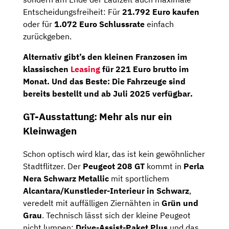
Entscheidungsfreiheit:
Für
21.792
Euro
kaufen
oder
für
1.072
Euro
Schlussrate
einfach
zurückgeben.
Alternativ
gibt’s
den
kleinen
Franzosen
im
klassischen
Leasing
für
221
Euro
brutto
im
Monat
.
Und
das
Beste:
Die
Fahrzeuge
sind
bereits
bestellt
und
ab
Juli
2025
verfügbar
.
GT-
Ausstattung:
Mehr
als
nur
ein
Kleinwagen
Schon
optisch
wird
klar,
das
ist
kein
gewöhnlicher
Stadtflitzer.
Der
Peugeot
208
GT
kommt
in
Perla
Nera
Schwarz
Metallic
mit
sportlichem
Alcantara/
Kunstleder-
Interieur
in
Schwarz
,
veredelt
mit
auffälligen
Ziernähten
in
Grün
und
Grau
.
Technisch
lässt
sich
der
kleine
Peugeot
nicht
lumpen:
Drive-
Assist-
Paket
Plus
und
das