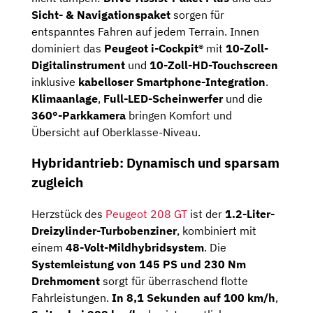
Sicht- &
Navigationspaket
sorgen
für
entspanntes
Fahren
auf
jedem
Terrain.
Innen
dominiert
das
Peugeot
i-
Cockpit®
mit
10-
Zoll-
Digitalinstrument
und
10-
Zoll-
HD-
Touchscreen
inklusive
kabelloser
Smartphone-
Integration
.
Klimaanlage
,
Full-
LED-
Scheinwerfer
und
die
360°-
Parkkamera
bringen
Komfort
und
Übersicht
auf
Oberklasse-
Niveau.
Hybridantrieb:
Dynamisch
und
sparsam
zugleich
Herzstück
des
Peugeot
208
GT
ist
der
1.2-
Liter-
Dreizylinder-
Turbobenziner
,
kombiniert
mit
einem
48-
Volt-
Mildhybridsystem
.
Die
Systemleistung
von
145
PS
und
230
Nm
Drehmoment
sorgt
für
überraschend
flotte
Fahrleistungen.
In
8,1
Sekunden
auf
100
km/
h
,