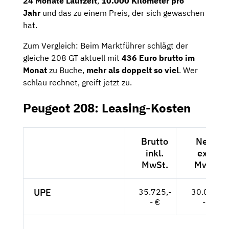
24
Monate
Laufzeit
,
10.000
Kilometer
pro
Jahr
und
das
zu
einem
Preis,
der
sich
gewaschen
hat.
Zum
Vergleich:
Beim
Marktführer
schlägt
der
gleiche
208
GT
aktuell
mit
436
Euro
brutto
im
Monat
zu
Buche,
mehr
als
doppelt
so
viel
.
Wer
schlau
rechnet,
greift
jetzt
zu.
Peugeot 208: Leasing-Kosten
Brutto
Netto
inkl.
exkl.
MwSt.
MwSt.
UPE
35.725,-
30.021,-
- €
- €