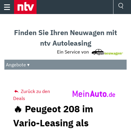
Skip
to
content
Ressorts
Sport
Finden Sie Ihren Neuwagen mit
Börse
Wetter
ntv Autoleasing
TV
Ein Service von
Video
Audio
Angebote ▾
Das Beste
Zurück zu den
Deals
🔥 Peugeot 208 im
Vario-Leasing als