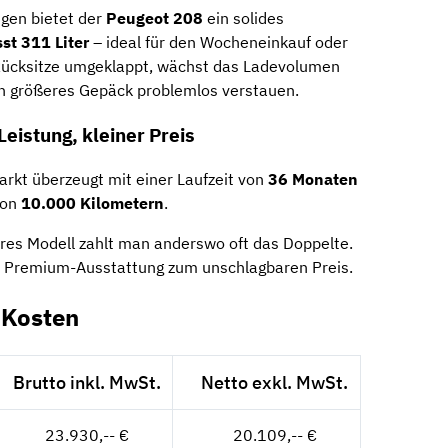
gen bietet der
Peugeot 208
ein solides
st 311 Liter
– ideal für den Wocheneinkauf oder
ücksitze umgeklappt, wächst das Ladevolumen
ch größeres Gepäck problemlos verstauen.
eistung, kleiner Preis
rkt überzeugt mit einer Laufzeit von
36 Monaten
von
10.000 Kilometern
.
ares Modell zahlt man anderswo oft das Doppelte.
mit Premium-Ausstattung zum unschlagbaren Preis.
-Kosten
Brutto inkl. MwSt.
Netto exkl. MwSt.
23.930,-- €
20.109,-- €