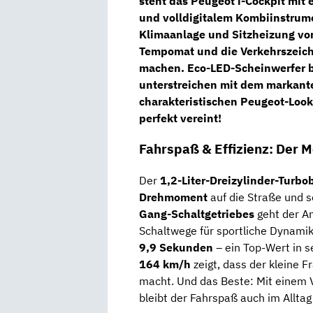
steht das
Peugeot i-Cockpit
mit 
und volldigitalem Kombiinstrumen
Klimaanlage und Sitzheizung vo
Tempomat und die Verkehrszeic
machen.
Eco-LED-Scheinwerfer
b
unterstreichen mit dem markant
charakteristischen Peugeot-Look
perfekt vereint!
Fahrspaß & Effizienz: Der M
Der
1,2-Liter-Dreizylinder-Turbo
Drehmoment
auf die Straße und so
Gang-Schaltgetriebes
geht der An
Schaltwege für sportliche Dynami
9,9 Sekunden
– ein Top-Wert in s
164 km/h
zeigt, dass der kleine 
macht. Und das Beste: Mit einem 
bleibt der Fahrspaß auch im Alltag