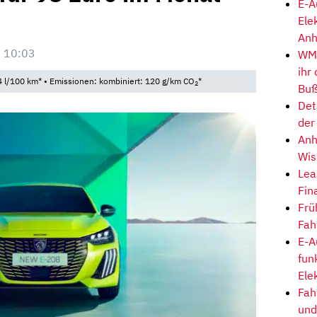
E-A
Ele
Anh
 10:03
WM-
ihr
 l/100 km* • Emissionen: kombiniert: 120 g/km CO
*
2
Buß
Det
der
Anh
Wis
Lea
Fin
Frü
Fah
E-A
fun
Ele
Fah
und