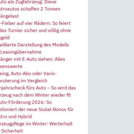
uto als Zugfahrzeug: Diese
ktroautos schaffen 2 Tonnen
ängelast
Fieber auf vier Rädern: So feiert
 das Turnier sicher und völlig ohne
geld
aillierte Darstellung des Modells
 Leasingübernahme
änger mit E-Auto ziehen: Alles
senswerte
sing, Auto-Abo oder Vario-
anzierung im Vergleich
hjahrscheck fürs Auto – So wird das
rzeug nach dem Winter wieder fit
uto-Förderung 2026: So
ktioniert der neue Sozial-Bonus für
ktro und Hybrid
rzeugpflege im Winter: Werterhalt
 Sicherheit