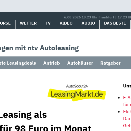
6.08.2026 18:23 Uhr Frankfurt | 17:23 U
BÖRSE
WETTER
TV
VIDEO
AUDIO
DAS BESTE
gen mit ntv Autoleasing
bte Leasingdeals
Antrieb
Autohäuser
Ratgeber
Uns
E-A
für
Leasing als
Ele
Dar
 für 98 Euro im Monat
Geb