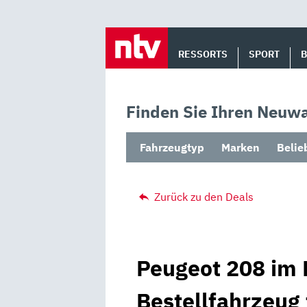
Skip
to
RESSORTS
SPORT
content
Finden Sie Ihren Neuwa
Fahrzeugtyp
Marken
Belie
Zurück zu den Deals
Peugeot 208 im 
Bestellfahrzeug