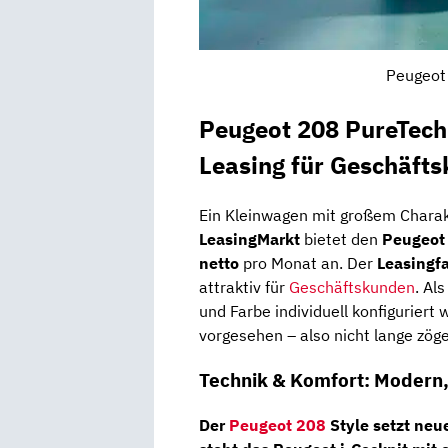
Peugeot 
Peugeot 208 PureTech 
Leasing für Geschäft
Ein Kleinwagen mit großem Charak
LeasingMarkt
bietet den
Peugeot
netto
pro Monat an. Der
Leasingf
attraktiv für
Geschäftskunden
. Al
und Farbe individuell konfiguriert 
vorgesehen – also nicht lange zög
Technik & Komfort: Modern
Der
Peugeot 208
Style
setzt neu