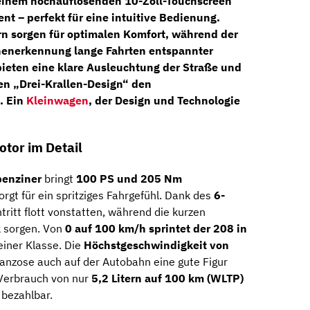
einem hochauflösenden
10-Zoll-Touchscreen
t – perfekt für eine intuitive Bedienung.
rn
sorgen für optimalen Komfort, während der
henerkennung
lange Fahrten entspannter
ieten eine klare Ausleuchtung der Straße und
en „Drei-Krallen-Design“ den
. Ein
Kleinwagen
, der Design und Technologie
otor im Detail
benziner
bringt
100 PS und 205 Nm
rgt für ein spritziges Fahrgefühl. Dank des
6-
tritt flott vonstatten, während die kurzen
k sorgen. Von
0 auf 100 km/h sprintet der 208 in
einer Klasse. Die
Höchstgeschwindigkeit von
Franzose auch auf der Autobahn eine gute Figur
Verbrauch von nur
5,2 Litern auf 100 km (WLTP)
 bezahlbar.