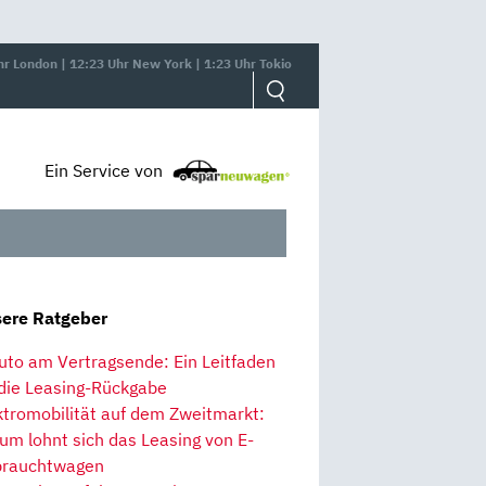
hr London | 12:23 Uhr New York | 1:23 Uhr Tokio
Ein Service von
ere Ratgeber
uto am Vertragsende: Ein Leitfaden
 die Leasing-Rückgabe
ktromobilität auf dem Zweitmarkt:
um lohnt sich das Leasing von E-
rauchtwagen