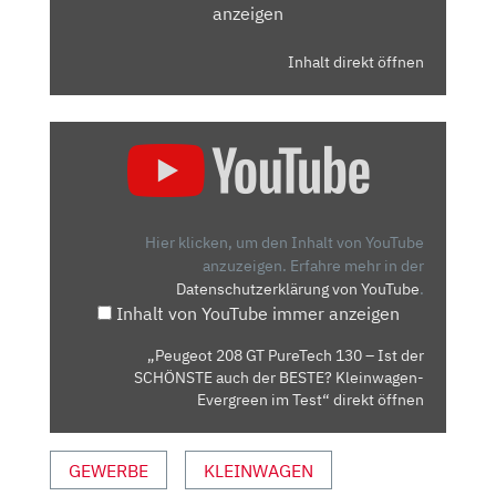
anzeigen
Inhalt direkt öffnen
„PEUGEOT
208
GT
PURETECH
130
Hier klicken, um den Inhalt von YouTube
–
anzuzeigen.
Erfahre mehr in der
Datenschutzerklärung von YouTube
.
IST
Inhalt von YouTube immer anzeigen
DER
SCHÖNSTE
„Peugeot 208 GT PureTech 130 – Ist der
AUCH
SCHÖNSTE auch der BESTE? Kleinwagen-
DER
Evergreen im Test“ direkt öffnen
BESTE?
KLEINWAGEN-
GEWERBE
KLEINWAGEN
EVERGREEN