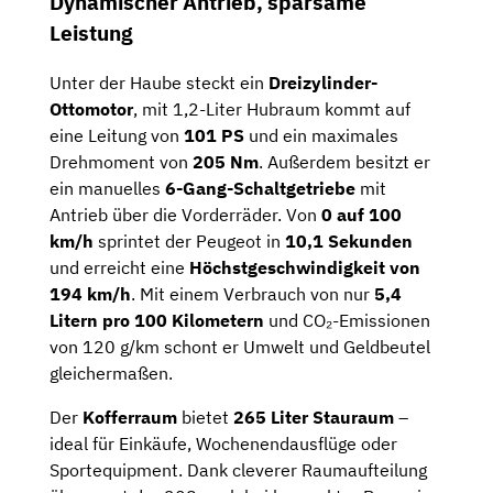
Dynamischer Antrieb, sparsame
Leistung
Unter der Haube steckt ein
Dreizylinder-
Ottomotor
, mit 1,2-Liter Hubraum kommt auf
eine Leitung von
101 PS
und ein maximales
Drehmoment von
205 Nm
. Außerdem besitzt er
ein manuelles
6-Gang-Schaltgetriebe
mit
Antrieb über die Vorderräder. Von
0 auf 100
km/h
sprintet der Peugeot in
10,1 Sekunden
und erreicht eine
Höchstgeschwindigkeit von
194 km/h
.
Mit einem Verbrauch von nur
5,4
Litern pro 100 Kilometern
und CO₂-Emissionen
von 120 g/km schont er Umwelt und Geldbeutel
gleichermaßen.
Der
Kofferraum
bietet
265 Liter Stauraum
–
ideal für Einkäufe, Wochenendausflüge oder
Sportequipment. Dank cleverer Raumaufteilung