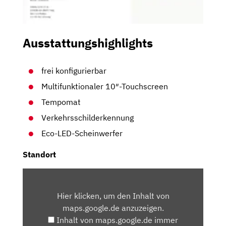
Ausstattungshighlights
frei konfigurierbar
Multifunktionaler 10″-Touchscreen
Tempomat
Verkehrsschilderkennung
Eco-LED-Scheinwerfer
Standort
INHALT
VON
Hier klicken, um den Inhalt von
MAPS.GOOGLE.DE
maps.google.de anzuzeigen.
ANZEIGEN
Inhalt von maps.google.de immer