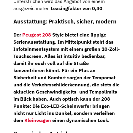
Unterstrichen wird das Angebot von einem
ausgezeichneten
Leasingfaktor von 0,40
.
Ausstattung: Praktisch, sicher, modern
Der
Peugeot 208
Style
bietet eine üppige
Serienausstattung. Im Mittelpunkt steht das
Infotainmentsystem mit einem großen
10-Zoll-
Touchscreen
. Alles ist intuitiv bedienbar,
damit ihr euch voll auf die Straße
konzentrieren könnt.
Für ein Plus an
Sicherheit und Komfort sorgen der
Tempomat
und die
Verkehrsschilderkennung
, die stets die
aktuellen Geschwindigkeits- und Tempolimits
im Blick haben. Auch optisch kann der 208
Punkte: Die
Eco-LED-Scheinwerfer
bringen
nicht nur Licht ins Dunkel, sondern verleihen
dem
Kleinwagen
einen dynamischen Look.