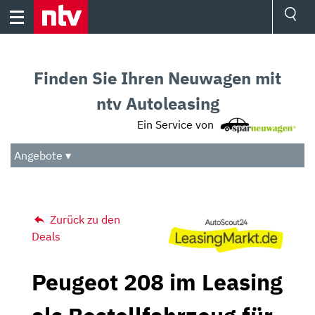
Skip
to
content
Ressorts
Sport
Finden Sie Ihren Neuwagen mit
Börse
Wetter
ntv Autoleasing
TV
Ein Service von
Video
Audio
Angebote ▾
Das Beste
Zurück zu den
Deals
Peugeot 208 im Leasing