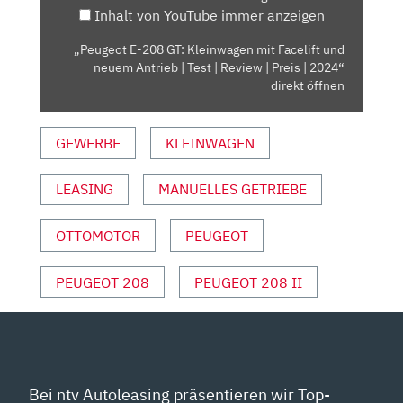
Inhalt von YouTube immer anzeigen
UND
NEUEM
„Peugeot E-208 GT: Kleinwagen mit Facelift und
ANTRIEB
neuem Antrieb | Test | Review | Preis | 2024“
|
direkt öffnen
TEST
|
GEWERBE
KLEINWAGEN
REVIEW
|
LEASING
MANUELLES GETRIEBE
PREIS
|
2024“
OTTOMOTOR
PEUGEOT
VON
YOUTUBE
PEUGEOT 208
PEUGEOT 208 II
ANZEIGEN
Bei ntv Autoleasing präsentieren wir Top-