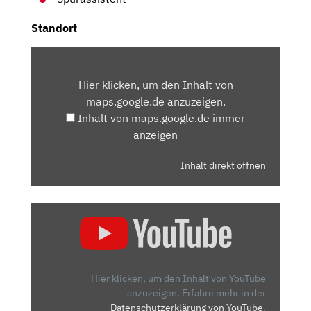
Standort
INHALT
VON
Hier klicken, um den Inhalt von
MAPS.GOOGLE.DE
maps.google.de anzuzeigen.
ANZEIGEN
Inhalt von maps.google.de immer
anzeigen
Inhalt direkt öffnen
„PEUGEOT
E-
208
GT:
KLEINWAGEN
Hier klicken, um den Inhalt von YouTube
MIT
anzuzeigen.
Erfahre mehr in der
Datenschutzerklärung von YouTube
.
FACELIFT