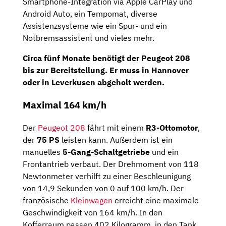
Smartphone-Integration via Apple CarPlay und
Android Auto, ein Tempomat, diverse
Assistenzsysteme wie ein Spur- und ein
Notbremsassistent und vieles mehr.
Circa
fünf Monate
benötigt der Peugeot 208
bis zur Bereitstellung. Er muss in
Hannover
oder in
Leverkusen
abgeholt werden.
Maximal 164 km/h
Der
Peugeot 208
fährt mit einem
R3-Ottomotor
,
der
75 PS
leisten kann. Außerdem ist ein
manuelles
5-Gang-Schaltgetriebe
und ein
Frontantrieb verbaut. Der Drehmoment von 118
Newtonmeter verhilft zu einer Beschleunigung
von 14,9 Sekunden von 0 auf 100 km/h. Der
französische
Kleinwagen
erreicht eine maximale
Geschwindigkeit von 164 km/h. In den
Kofferraum passen 402 Kilogramm, in den Tank