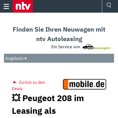
Skip
to
content
Ressorts
Sport
Finden Sie Ihren Neuwagen mit
Börse
Wetter
ntv Autoleasing
TV
Ein Service von
Video
Audio
Angebote ▾
Das Beste
Zurück zu den
Deals
💥 Peugeot 208 im
Leasing als