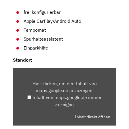
frei konfigurierbar
Apple CarPlay/Android Auto
Tempomat
Spurhalteassistent
Einparkhilfe
Standort
INHALT
VON
Hier klicken, um den Inhalt von
MAPS.GOOGLE.DE
maps.google.de anzuzeigen.
ANZEIGEN
Inhalt von maps.google.de immer
anzeigen
Inhalt direkt öffnen