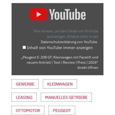
„PEUGEOT
E-
208
GT:
KLEINWAGEN
Hier klicken, um den Inhalt von YouTube
MIT
anzuzeigen.
Erfahre mehr in der
Datenschutzerklärung von YouTube
.
FACELIFT
Inhalt von YouTube immer anzeigen
UND
NEUEM
„Peugeot E-208 GT: Kleinwagen mit Facelift und
ANTRIEB
neuem Antrieb | Test | Review | Preis | 2024“
|
direkt öffnen
TEST
|
GEWERBE
KLEINWAGEN
REVIEW
|
LEASING
MANUELLES GETRIEBE
PREIS
|
2024“
OTTOMOTOR
PEUGEOT