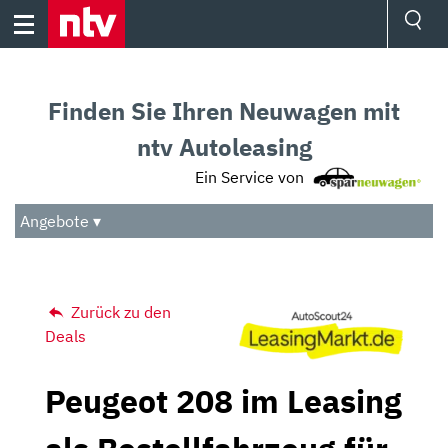
Skip
to
content
Ressorts
Sport
Finden Sie Ihren Neuwagen mit
Börse
Wetter
ntv Autoleasing
TV
Ein Service von
Video
Audio
Angebote ▾
Das Beste
Zurück zu den
Deals
Peugeot 208 im Leasing