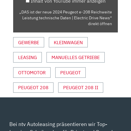
Inhalt von YouTube immer anzeigen
208
REICHWEITE
„DAS ist der neue 2024 Peugeot e-208 Reichweite
LEISTUNG
Leistung technische Daten | Electric Drive News“
TECHNISCHE
direkt öffnen
DATEN
|
GEWERBE
KLEINWAGEN
ELECTRIC
DRIVE
LEASING
MANUELLES GETRIEBE
NEWS“
VON
YOUTUBE
OTTOMOTOR
PEUGEOT
ANZEIGEN
PEUGEOT 208
PEUGEOT 208 II
Bei ntv Autoleasing präsentieren wir Top-