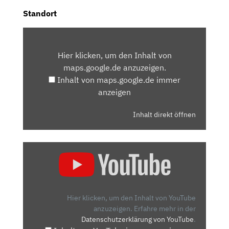
Standort
INHALT
VON
Hier klicken, um den Inhalt von
MAPS.GOOGLE.DE
maps.google.de anzuzeigen.
ANZEIGEN
Inhalt von maps.google.de immer
anzeigen
Inhalt direkt öffnen
„DAS
IST
DER
NEUE
2024
Hier klicken, um den Inhalt von YouTube
PEUGEOT
anzuzeigen.
Erfahre mehr in der
Datenschutzerklärung von YouTube
.
E-