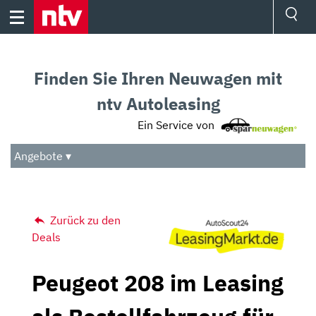
Skip
to
content
Ressorts
Sport
Finden Sie Ihren Neuwagen mit
Börse
Wetter
ntv Autoleasing
TV
Ein Service von
Video
Audio
Angebote ▾
Das Beste
Zurück zu den
Deals
Peugeot 208 im Leasing