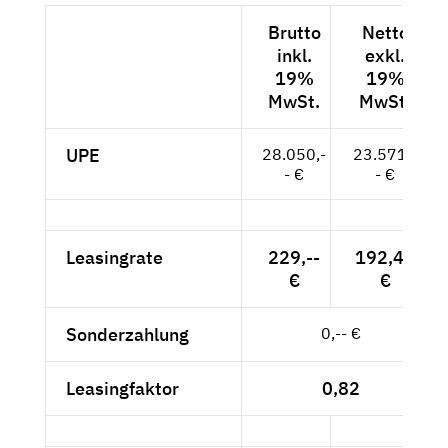
Brutto
Netto
inkl.
exkl.
19%
19%
MwSt.
MwSt.
UPE
28.050,-
23.571,-
- €
- €
Leasingrate
229,--
192,44
€
€
Sonderzahlung
0,-- €
Leasingfaktor
0,82