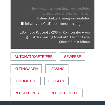
E-
208
Hier klicken, um den Inhalt von YouTube
IM
anzuzeigen.
Erfahre mehr in der
Datenschutzerklärung von YouTube
.
KONFIGURATOR
Inhalt von YouTube immer anzeigen
–
WIE
„Der neue Peugeot e-208 im Konfigurator – wie
GUT
gut ist das Leasing Angebot? | Electric Drive
IST
Check“ direkt öffnen
DAS
LEASING
AUTOMATIKGETRIEBE
GEWERBE
ANGEBOT?
|
KLEINWAGEN
LEASING
ELECTRIC
DRIVE
CHECK“
OTTOMOTOR
PEUGEOT
VON
YOUTUBE
PEUGEOT 208
PEUGEOT 208 II
ANZEIGEN