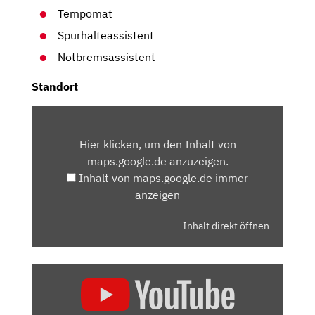
Tempomat
Spurhalteassistent
Notbremsassistent
Standort
INHALT
VON
Hier klicken, um den Inhalt von
MAPS.GOOGLE.DE
maps.google.de anzuzeigen.
ANZEIGEN
Inhalt von maps.google.de immer
anzeigen
Inhalt direkt öffnen
„DER
NEUE
PEUGEOT