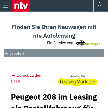
Skip
to
content
Ressorts
Sport
Finden Sie Ihren Neuwagen mit
Börse
Wetter
ntv Autoleasing
TV
Ein Service von
Video
Audio
Angebote ▾
Das Beste
Zurück zu den
Deals
Peugeot 208 im Leasing