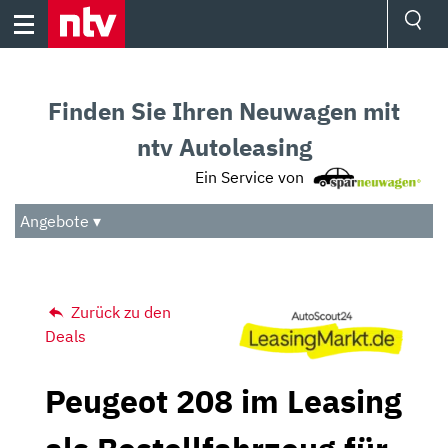
Skip
to
content
Ressorts
Sport
Finden Sie Ihren Neuwagen mit
Börse
Wetter
ntv Autoleasing
TV
Ein Service von
Video
Audio
Angebote ▾
Das Beste
Zurück zu den
Deals
Peugeot 208 im Leasing