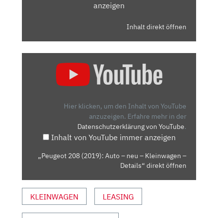
anzeigen
Inhalt direkt öffnen
„PEUGEOT
208
(2019):
AUTO
–
Hier klicken, um den Inhalt von YouTube
NEU
anzuzeigen.
Erfahre mehr in der
Datenschutzerklärung von YouTube
.
–
Inhalt von YouTube immer anzeigen
KLEINWAGEN
–
„Peugeot 208 (2019): Auto – neu – Kleinwagen –
DETAILS“
Details“ direkt öffnen
VON
YOUTUBE
KLEINWAGEN
LEASING
ANZEIGEN