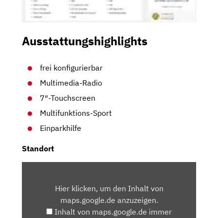
Ausstattungshighlights
frei konfigurierbar
Multimedia-Radio
7″-Touchscreen
Multifunktions-Sport
Einparkhilfe
Standort
INHALT
VON
Hier klicken, um den Inhalt von
MAPS.GOOGLE.DE
maps.google.de anzuzeigen.
ANZEIGEN
Inhalt von maps.google.de immer