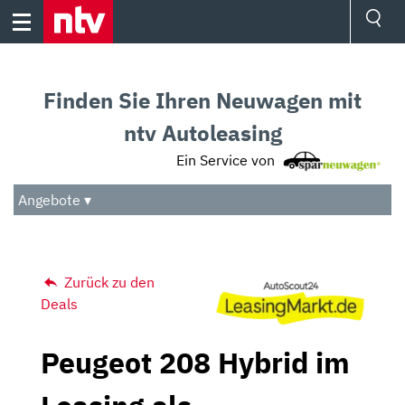
Skip
to
content
Ressorts
Sport
Finden Sie Ihren Neuwagen mit
Börse
Wetter
ntv Autoleasing
TV
Ein Service von
Video
Audio
Angebote ▾
Das Beste
Zurück zu den
Deals
Peugeot 208 Hybrid im