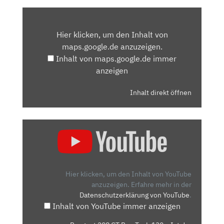
INHALT
VON
Hier klicken, um den Inhalt von
MAPS.GOOGLE.DE
maps.google.de anzuzeigen.
ANZEIGEN
Inhalt von maps.google.de immer
anzeigen
Inhalt direkt öffnen
„PEUGEOT
208
GT
PURETECH
130
Hier klicken, um den Inhalt von YouTube
–
anzuzeigen.
Erfahre mehr in der
Datenschutzerklärung von YouTube
.
IST
Inhalt von YouTube immer anzeigen
DER
SCHÖNSTE