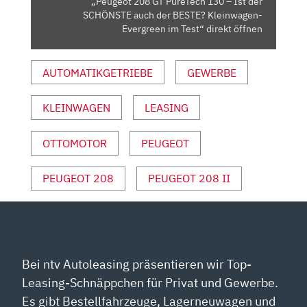
„Peugeot 208 GT PureTech 130 – Ist der
AUCH
SCHÖNSTE auch der BESTE? Kleinwagen-
DER
Evergreen im Test“ direkt öffnen
BESTE?
KLEINWAGEN-
AUTOMATIKGETRIEBE
GEWERBE
EVERGREEN
IM
KLEINWAGEN
LEASING
TEST“
VON
YOUTUBE
OTTOMOTOR
PEUGEOT
ANZEIGEN
PEUGEOT 208
PEUGEOT 208 II
Bei ntv Autoleasing präsentieren wir Top-
Leasing-Schnäppchen für Privat und Gewerbe.
Es gibt Bestellfahrzeuge, Lagerneuwagen und