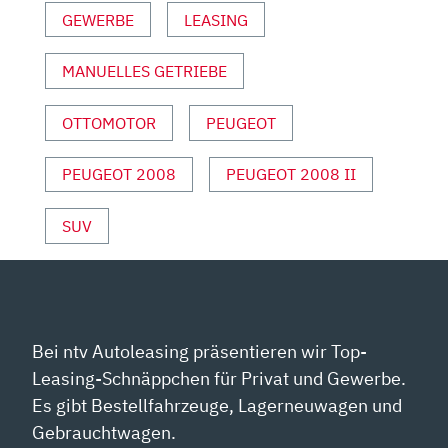
GEWERBE
LEASING
YOUTUBE
ANZEIGEN
MANUELLES GETRIEBE
OTTOMOTOR
PEUGEOT
PEUGEOT 2008
PEUGEOT 2008 II
SUV
Bei ntv Autoleasing präsentieren wir Top-
Leasing-Schnäppchen für Privat und Gewerbe.
Es gibt Bestellfahrzeuge, Lagerneuwagen und
Gebrauchtwagen.