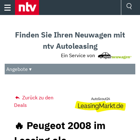
Skip
to
content
Ressorts
Sport
Finden Sie Ihren Neuwagen mit
Börse
Wetter
ntv Autoleasing
TV
Ein Service von
Video
Audio
Angebote ▾
Das Beste
Zurück zu den
Deals
🔥 Peugeot 2008 im