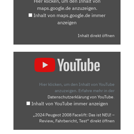
Hier klicken, um den Inhalt von
MAPS.GOOGLE.DE
maps.google.de anzuzeigen.
ANZEIGEN
Inhalt von maps.google.de immer
anzeigen
Inhalt direkt öffnen
„2024
PEUGEOT
2008
FACELIFT:
DAS
Hier klicken, um den Inhalt von YouTube
IST
anzuzeigen.
Erfahre mehr in der
Datenschutzerklärung von YouTube
.
NEU!
Inhalt von YouTube immer anzeigen
–
REVIEW,
„2024 Peugeot 2008 Facelift: Das ist NEU! –
FAHRBERICHT,
Review, Fahrbericht, Test“ direkt öffnen
TEST“
VON