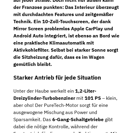
auf jeder Straße. Doch nicht nur außen kann
der Franzose punkten: Das Interieur überzeugt
mit durchdachten Features und zeitgemäßer
Technik. Ein
10-Zoll-Touchscreen
, der dank
Mirror Screen problemlos Apple CarPlay und
Android Auto integriert, ist ebenso an Bord wie
eine praktische
Klimaautomatik
mit
Aktivkohlefilter. Selbst bei starker Sonne sorgt
die Sitzheizung dafür, dass es im Wagen
gemütlich bleibt.
Starker Antrieb für jede Situation
Unter der Haube werkelt ein
1,2-Liter-
Dreizylinder-Turbobenziner
mit
101 PS
– klein,
aber oho! Der PureTech-Motor sorgt für eine
ausgewogene Mischung aus Power und
Sparsamkeit. Das
6-Gang-Schaltgetriebe
gibt
dabei die nötige Kontrolle, während der