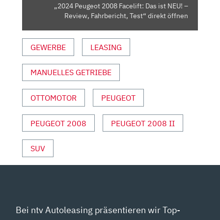
REVIEW,
„2024 Peugeot 2008 Facelift: Das ist NEU! –
FAHRBERICHT,
Review, Fahrbericht, Test“ direkt öffnen
TEST“
VON
GEWERBE
LEASING
YOUTUBE
ANZEIGEN
MANUELLES GETRIEBE
OTTOMOTOR
PEUGEOT
PEUGEOT 2008
PEUGEOT 2008 II
SUV
Bei ntv Autoleasing präsentieren wir Top-