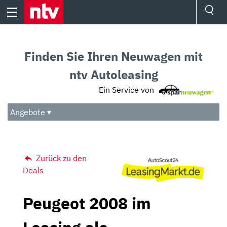
Skip
to
content
Ressorts
Sport
Finden Sie Ihren Neuwagen mit
Börse
Wetter
ntv Autoleasing
TV
Ein Service von
Video
Audio
Angebote ▾
Das Beste
Zurück zu den
Deals
Peugeot 2008 im