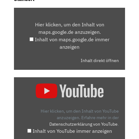
INHALT
VON
Hier klicken, um den Inhalt von
MAPS.GOOGLE.DE
maps.google.de anzuzeigen.
ANZEIGEN
Inhalt von maps.google.de immer
anzeigen
Inhalt direkt öffnen
„2024
PEUGEOT
2008
FACELIFT:
DAS
Hier klicken, um den Inhalt von YouTube
IST
anzuzeigen.
Erfahre mehr in der
Datenschutzerklärung von YouTube
.
NEU!
Inhalt von YouTube immer anzeigen
–