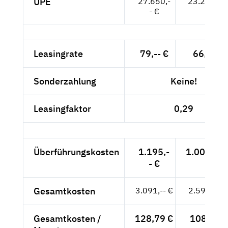
UPE
27.650,-
23.235,-- 
- €
Leasingrate
79,-- €
66,39 €
Sonderzahlung
Keine!
Leasingfaktor
0,29
Überführungskosten
1.195,-
1.004,20 
- €
Gesamtkosten
3.091,-- €
2.597,48 
Gesamtkosten /
128,79 €
108,23 €