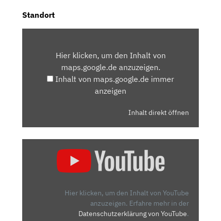
Standort
INHALT
VON
Hier klicken, um den Inhalt von
MAPS.GOOGLE.DE
maps.google.de anzuzeigen.
ANZEIGEN
Inhalt von maps.google.de immer
anzeigen
Inhalt direkt öffnen
„2024
PEUGEOT
2008
GT
–
Hier klicken, um den Inhalt von YouTube
NEW
anzuzeigen.
Erfahre mehr in der
Datenschutzerklärung von YouTube
.
COMPACT