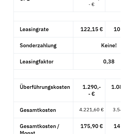
- €
Leasingrate
122,15 €
102,65 
Sonderzahlung
Keine!
Leasingfaktor
0,38
Überführungskosten
1.290,-
1.084,03
- €
Gesamtkosten
4.221,60 €
3.547,56
Gesamtkosten /
175,90 €
147,82 
Monat