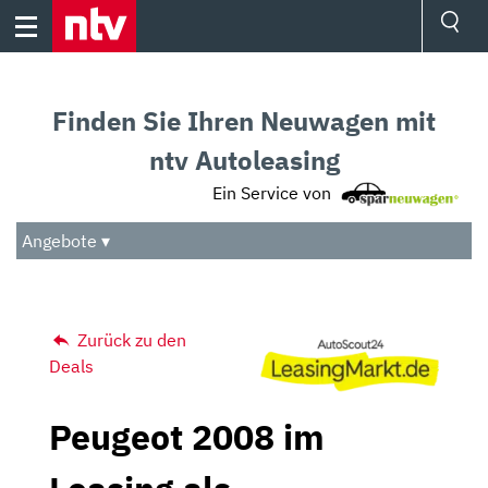
Skip
to
content
Ressorts
Sport
Finden Sie Ihren Neuwagen mit
Börse
Wetter
ntv Autoleasing
TV
Ein Service von
Video
Audio
Angebote ▾
Das Beste
Zurück zu den
Deals
Peugeot 2008 im