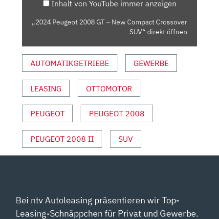
Inhalt von YouTube immer anzeigen
CROSSOVER
SUV“
„2024 Peugeot 2008 GT – New Compact Crossover
VON
SUV“ direkt öffnen
YOUTUBE
ANZEIGEN
AUTOMATIKGETRIEBE
GEWERBE
LEASING
OTTOMOTOR
PEUGEOT
PEUGEOT 2008
PEUGEOT 2008 II
SUV
Bei ntv Autoleasing präsentieren wir Top-
Leasing-Schnäppchen für Privat und Gewerbe.