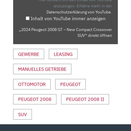
NEW
anzuzeigen.
Erfahre mehr in der
Datenschutzerklärung von YouTube
.
COMPACT
Inhalt von YouTube immer anzeigen
CROSSOVER
SUV“
„2024 Peugeot 2008 GT – New Compact Crossover
VON
SUV“ direkt öffnen
YOUTUBE
ANZEIGEN
GEWERBE
LEASING
MANUELLES GETRIEBE
OTTOMOTOR
PEUGEOT
PEUGEOT 2008
PEUGEOT 2008 II
SUV