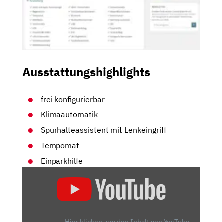
Ausstattungshighlights
frei konfigurierbar
Klimaautomatik
Spurhalteassistent mit Lenkeingriff
Tempomat
Einparkhilfe
„2024
PEUGEOT
2008
GT
–
Hier klicken, um den Inhalt von YouTube