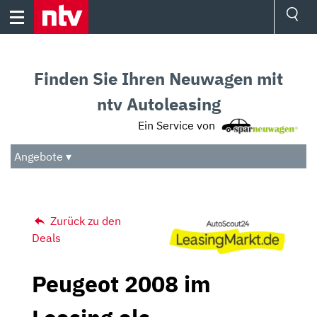
Skip
to
content
Ressorts
Sport
Finden Sie Ihren Neuwagen mit
Börse
Wetter
ntv Autoleasing
TV
Ein Service von
Video
Audio
Angebote ▾
Das Beste
Zurück zu den
Deals
Peugeot 2008 im