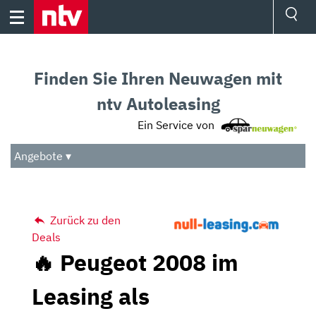
Skip
to
content
Ressorts
Sport
Finden Sie Ihren Neuwagen mit
Börse
Wetter
ntv Autoleasing
TV
Ein Service von
Video
Audio
Angebote ▾
Das Beste
Zurück zu den
Deals
🔥 Peugeot 2008 im
Leasing als