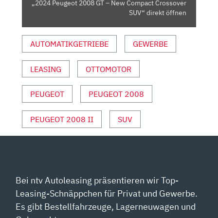
„2024 Peugeot 2008 GT – New Compact Crossover
VON
SUV“ direkt öffnen
YOUTUBE
ANZEIGEN
AUTOMATIKGETRIEBE
GEWERBE
LEASING
OTTOMOTOR
PEUGEOT
PEUGEOT 2008
PEUGEOT 2008 II
SUV
Bei ntv Autoleasing präsentieren wir Top-
Leasing-Schnäppchen für Privat und Gewerbe.
Es gibt Bestellfahrzeuge, Lagerneuwagen und