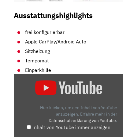
Ausstattungshighlights
frei konfigurierbar
Apple CarPlay/Android Auto
Sitzheizung
Tempomat
Einparkhilfe
„2024
PEUGEOT
2008
GT
–
Hier klicken, um den Inhalt von YouTube
NEW
anzuzeigen.
Erfahre mehr in der
Datenschutzerklärung von YouTube
.
COMPACT
Inhalt von YouTube immer anzeigen
CROSSOVER
SUV“