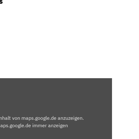
s
Inhalt von maps.google.de anzuzeigen.
maps.google.de immer anzeigen