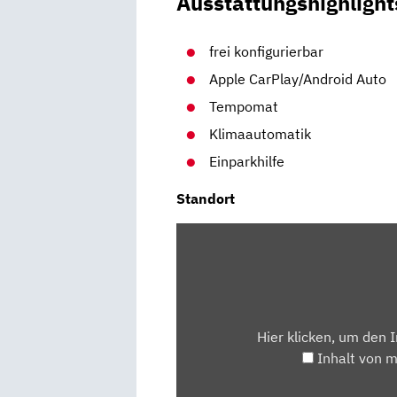
Ausstattungshighlight
frei konfigurierbar
Apple CarPlay/Android Auto
Tempomat
Klimaautomatik
Einparkhilfe
Standort
INHALT
VON
MAPS.GOOGLE.DE
ANZEIGEN
Hier klicken, um den 
Inhalt von 