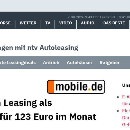
7.08.2026 9:41 Uhr Frankfurt | 8:41 U
BÖRSE
WETTER
TV
VIDEO
AUDIO
DAS BESTE
gen mit ntv Autoleasing
bte Leasingdeals
Antrieb
Autohäuser
Ratgeber
Uns
E-A
 Leasing als
für
Ele
 für 123 Euro im Monat
Dar
Geb