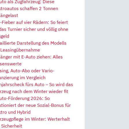
uto als Zugfahrzeug: Diese
ktroautos schaffen 2 Tonnen
ängelast
Fieber auf vier Rädern: So feiert
 das Turnier sicher und völlig ohne
geld
aillierte Darstellung des Modells
 Leasingübernahme
änger mit E-Auto ziehen: Alles
senswerte
sing, Auto-Abo oder Vario-
anzierung im Vergleich
hjahrscheck fürs Auto – So wird das
rzeug nach dem Winter wieder fit
uto-Förderung 2026: So
ktioniert der neue Sozial-Bonus für
ktro und Hybrid
rzeugpflege im Winter: Werterhalt
 Sicherheit