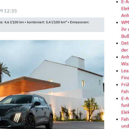
E-A
Ele
M 12:35
Anh
WM-
ts: 4,6 l/100 km • kombiniert: 5,4 l/100 km* • Emissionen:
ihr
Buß
Det
der
Anh
Wis
Lea
Fin
Frü
Fah
E-A
fun
Ele
Fah
und