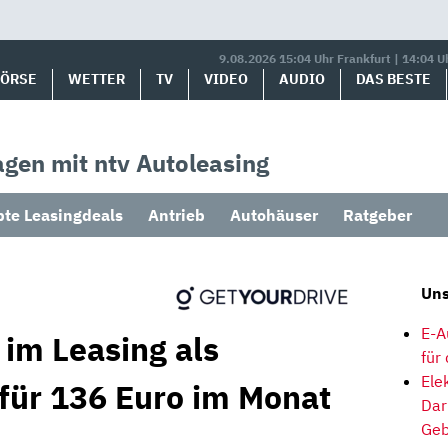
9.08.2026 15:04 Uhr Frankfurt | 14:04 U
BÖRSE
WETTER
TV
VIDEO
AUDIO
DAS BESTE
gen mit ntv Autoleasing
bte Leasingdeals
Antrieb
Autohäuser
Ratgeber
Uns
E-A
 im Leasing als
für
Ele
 für 136 Euro im Monat
Dar
Geb