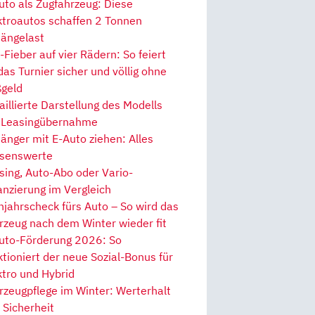
uto als Zugfahrzeug: Diese
ktroautos schaffen 2 Tonnen
ängelast
Fieber auf vier Rädern: So feiert
 das Turnier sicher und völlig ohne
geld
aillierte Darstellung des Modells
 Leasingübernahme
änger mit E-Auto ziehen: Alles
senswerte
sing, Auto-Abo oder Vario-
anzierung im Vergleich
hjahrscheck fürs Auto – So wird das
rzeug nach dem Winter wieder fit
uto-Förderung 2026: So
ktioniert der neue Sozial-Bonus für
ktro und Hybrid
rzeugpflege im Winter: Werterhalt
 Sicherheit