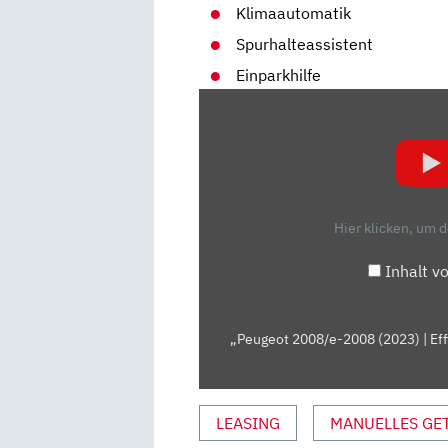
Klimaautomatik
Spurhalteassistent
Einparkhilfe
„PEUGEOT
2008/E-
2008
(2023)
|
EFFIZIENTERE
Hier klicken, um 
VERBRENNER
UND
Inhalt v
MEHR
E-
REICHWEITE
„Peugeot 2008/e-2008 (2023) | Eff
|
SKIZZE“
VON
LEASING
MANUELLES GE
YOUTUBE