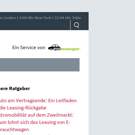
hr London | 9:04 Uhr New York | 22:04 Uhr Tokio
Ein Service von
ere Ratgeber
uto am Vertragsende: Ein Leitfaden
 die Leasing-Rückgabe
ktromobilität auf dem Zweitmarkt:
um lohnt sich das Leasing von E-
rauchtwagen