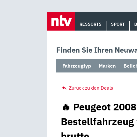
Skip
to
RESSORTS
SPORT
content
Finden Sie Ihren Neuwa
Fahrzeugtyp
Marken
Belie
Zurück zu den Deals
🔥 Peugeot 2008
Bestellfahrzeug
brutto