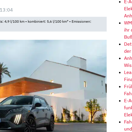
E-A
Ele
 13:04
Anh
ts: 4,9 l/100 km • kombiniert: 5,6 l/100 km* • Emissionen:
WM-
ihr
Buß
Det
der
Anh
Wis
Lea
Fin
Frü
Fah
E-A
fun
Ele
Fah
und