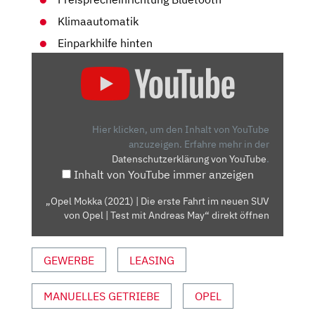
Klimaautomatik
Einparkhilfe hinten
„OPEL
MOKKA
(2021)
|
DIE
Hier klicken, um den Inhalt von YouTube
ERSTE
anzuzeigen.
Erfahre mehr in der
Datenschutzerklärung von YouTube
.
FAHRT
Inhalt von YouTube immer anzeigen
IM
NEUEN
„Opel Mokka (2021) | Die erste Fahrt im neuen SUV
SUV
von Opel | Test mit Andreas May“ direkt öffnen
VON
OPEL
GEWERBE
LEASING
|
TEST
MIT
MANUELLES GETRIEBE
OPEL
ANDREAS