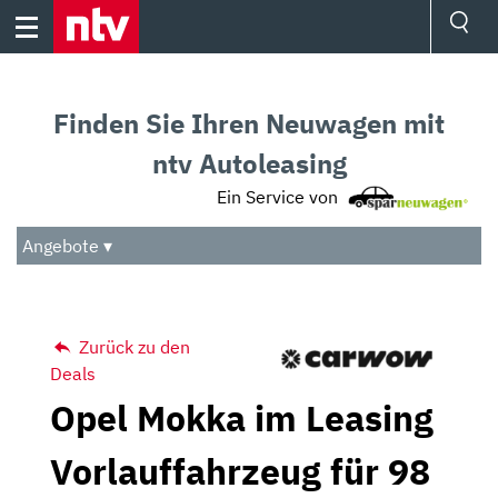
Skip
to
content
Ressorts
Sport
Finden Sie Ihren Neuwagen mit
Börse
Wetter
ntv Autoleasing
TV
Ein Service von
Video
Audio
Angebote ▾
Das Beste
Zurück zu den
Deals
Opel Mokka im Leasing
Vorlauffahrzeug für 98