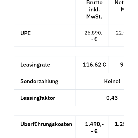
Brutto
Netto exk
inkl.
MwSt.
MwSt.
UPE
26.890,-
22.597,--
- €
Leasingrate
116,62 €
98,-- €
Sonderzahlung
Keine!
Leasingfaktor
0,43
Überführungskosten
1.490,-
1.252,10
- €