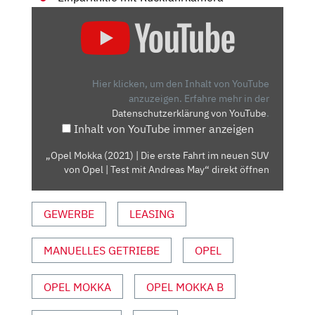
„OPEL
MOKKA
(2021)
|
DIE
Hier klicken, um den Inhalt von YouTube
ERSTE
anzuzeigen.
Erfahre mehr in der
Datenschutzerklärung von YouTube
.
FAHRT
Inhalt von YouTube immer anzeigen
IM
NEUEN
„Opel Mokka (2021) | Die erste Fahrt im neuen SUV
SUV
von Opel | Test mit Andreas May“ direkt öffnen
VON
OPEL
GEWERBE
LEASING
|
TEST
MIT
MANUELLES GETRIEBE
OPEL
ANDREAS
MAY“
OPEL MOKKA
OPEL MOKKA B
VON