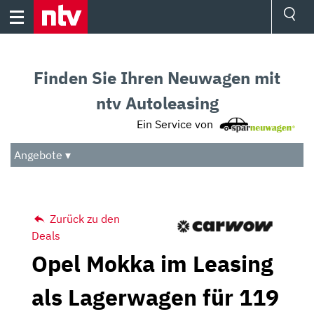
Skip
to
content
Ressorts
Sport
Finden Sie Ihren Neuwagen mit
Börse
Wetter
ntv Autoleasing
TV
Ein Service von
Video
Audio
Angebote ▾
Das Beste
Zurück zu den
Deals
Opel Mokka im Leasing
als Lagerwagen für 119