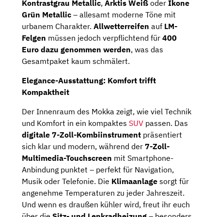
Kontrastgrau Metallic
,
Arktis Weiß
oder
Ikone
Grün Metallic
– allesamt moderne Töne mit
urbanem Charakter.
Allwetterreifen
auf
LM-
Felgen
müssen jedoch verpflichtend für
400
Euro dazu genommen werden
, was das
Gesamtpaket kaum schmälert.
Elegance-Ausstattung: Komfort trifft
Kompaktheit
Der Innenraum des Mokka zeigt, wie viel Technik
und Komfort in ein kompaktes
SUV
passen. Das
digitale 7-Zoll-Kombiinstrument
präsentiert
sich klar und modern, während der
7-Zoll-
Multimedia-Touchscreen
mit Smartphone-
Anbindung punktet – perfekt für Navigation,
Musik oder Telefonie. Die
Klimaanlage
sorgt für
angenehme Temperaturen zu jeder Jahreszeit.
Und wenn es draußen kühler wird, freut ihr euch
über die
Sitz- und Lenkradheizung
– besonders