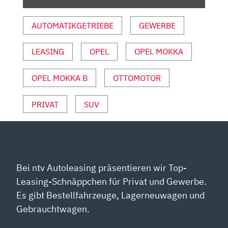
VON
OPEL
AUTOMATIKGETRIEBE
GEWERBE
|
TEST
MIT
LEASING
OPEL
OPEL MOKKA
ANDREAS
MAY“
OPEL MOKKA B
OTTOMOTOR
VON
YOUTUBE
PRIVAT
SUV
ANZEIGEN
Bei ntv Autoleasing präsentieren wir Top-
Leasing-Schnäppchen für Privat und Gewerbe.
Es gibt Bestellfahrzeuge, Lagerneuwagen und
Gebrauchtwagen.