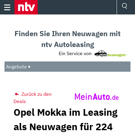
Skip
to
content
Ressorts
Sport
Finden Sie Ihren Neuwagen mit
Börse
Wetter
ntv Autoleasing
TV
Ein Service von
Video
Audio
Angebote ▾
Das Beste
Zurück zu den
Deals
Opel Mokka im Leasing
als Neuwagen für 224