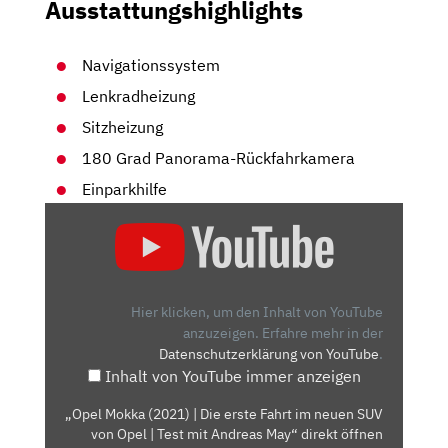
Ausstattungshighlights
Navigationssystem
Lenkradheizung
Sitzheizung
180 Grad Panorama-Rückfahrkamera
Einparkhilfe
„OPEL
MOKKA
(2021)
|
DIE
Hier klicken, um den Inhalt von YouTube
ERSTE
anzuzeigen.
Erfahre mehr in der
Datenschutzerklärung von YouTube
.
FAHRT
Inhalt von YouTube immer anzeigen
IM
NEUEN
„Opel Mokka (2021) | Die erste Fahrt im neuen SUV
SUV
von Opel | Test mit Andreas May“ direkt öffnen