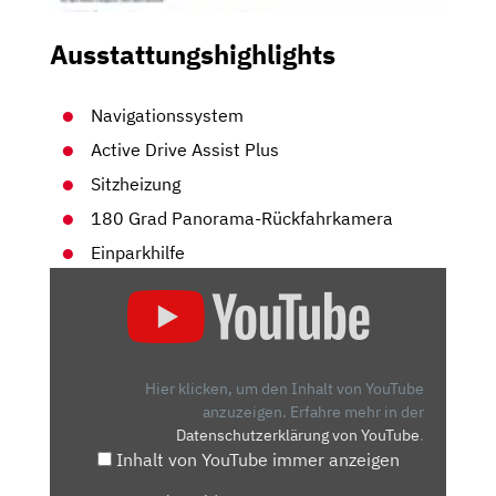
Ausstattungshighlights
Navigationssystem
Active Drive Assist Plus
Sitzheizung
180 Grad Panorama-Rückfahrkamera
Einparkhilfe
„OPEL
MOKKA
(2021)
|
DIE
Hier klicken, um den Inhalt von YouTube
ERSTE
anzuzeigen.
Erfahre mehr in der
Datenschutzerklärung von YouTube
.
FAHRT
Inhalt von YouTube immer anzeigen
IM
NEUEN