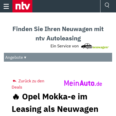
Skip
to
content
Ressorts
Sport
Finden Sie Ihren Neuwagen mit
Börse
Wetter
ntv Autoleasing
TV
Ein Service von
Video
Audio
Angebote ▾
Das Beste
Zurück zu den
Deals
🔥 Opel Mokka-e im
Leasing als Neuwagen