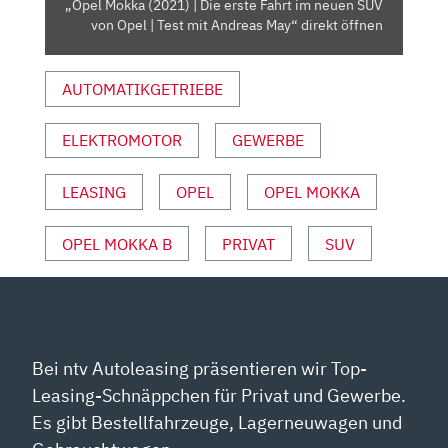
„Opel Mokka (2021) | Die erste Fahrt im neuen SUV
SUV
von Opel | Test mit Andreas May“ direkt öffnen
VON
OPEL
AUTOMATIKGETRIEBE
|
TEST
MIT
ELEKTROMOTOR
GEWERBE
ANDREAS
MAY“
LEASING
OPEL
OPEL MOKKA
VON
YOUTUBE
OPEL MOKKA B
PRIVAT
SUV
ANZEIGEN
Bei ntv Autoleasing präsentieren wir Top-
Leasing-Schnäppchen für Privat und Gewerbe.
Es gibt Bestellfahrzeuge, Lagerneuwagen und