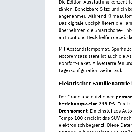
Die Edition-Ausstattung konzentrier
zählen. Beheizbare Sitze und ein
angenehmer, während Klimaautoma
Das digitale Cockpit liefert die F
übernehmen die Smartphone-Einbi
an Front und Heck helfen dabei, d
Mit Abstandstempomat, Spurhalteh
Notbremsassistent ist auch die Ass
Komfort-Paket, Allwetterreifen und
Lagerkonfiguration weiter auf.
Elektrischer Familienantrie
Der Grandland nutzt einen
perman
beziehungsweise 213 PS
. Er sit
Drehmoment
. Ein einstufiges Au
Tempo 100 erreicht das SUV nac
elektronisch begrenzt. Diese Date
Vortrieb, ruhiges Reisen und gen