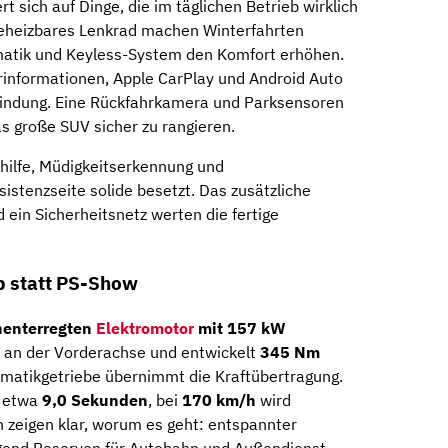
t sich auf Dinge, die im täglichen Betrieb wirklich
 beheizbares Lenkrad machen Winterfahrten
tik und Keyless-System den Komfort erhöhen.
ahrinformationen, Apple CarPlay und Android Auto
ndung. Eine Rückfahrkamera und Parksensoren
as große SUV sicher zu rangieren.
ilfe, Müdigkeitserkennung und
istenzseite solide besetzt. Das zusätzliche
 ein Sicherheitsnetz werten die fertige
b statt PS-Show
enterregten
Elektromotor
mit 157 kW
zt an der Vorderachse und entwickelt
345 Nm
tomatikgetriebe übernimmt die Kraftübertragung.
h etwa
9,0 Sekunden
, bei
170 km/h
wird
n zeigen klar, worum es geht: entspannter
ügend Reserven für Autobahn und Außendienst.