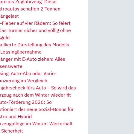
uto als Zugfahrzeug: Diese
ktroautos schaffen 2 Tonnen
ängelast
Fieber auf vier Rädern: So feiert
 das Turnier sicher und völlig ohne
geld
aillierte Darstellung des Modells
 Leasingübernahme
änger mit E-Auto ziehen: Alles
senswerte
sing, Auto-Abo oder Vario-
anzierung im Vergleich
hjahrscheck fürs Auto – So wird das
rzeug nach dem Winter wieder fit
uto-Förderung 2026: So
ktioniert der neue Sozial-Bonus für
ktro und Hybrid
rzeugpflege im Winter: Werterhalt
 Sicherheit