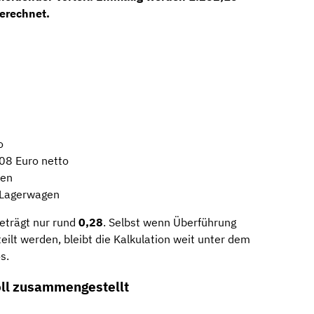
berechnet.
o
08 Euro netto
hen
r Lagerwagen
eträgt nur rund
0,28
. Selbst wenn Überführung
teilt werden, bleibt die Kalkulation weit unter dem
s.
oll zusammengestellt