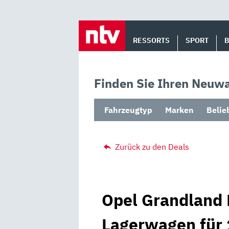
Skip
to
RESSORTS
SPORT
content
Finden Sie Ihren Neuwa
Fahrzeugtyp
Marken
Belie
Zurück zu den Deals
Opel Grandland E
Lagerwagen für 