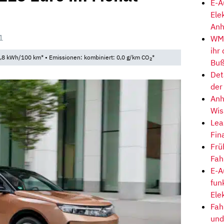
E-A
Ele
Anh
1
WM-
ihr
,8 kWh/100 km* • Emissionen: kombiniert: 0,0 g/km CO
*
2
Buß
Det
der
Anh
Wis
Lea
Fin
Frü
Fah
E-A
fun
Ele
Fah
und