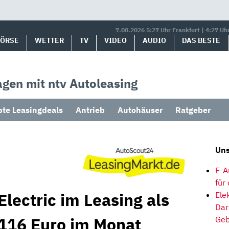
7.08.2026 5:27 Uhr Frankfurt | 4:27 Uh
BÖRSE
WETTER
TV
VIDEO
AUDIO
DAS BESTE
gen mit ntv Autoleasing
bte Leasingdeals
Antrieb
Autohäuser
Ratgeber
Uns
E-A
für
lectric im Leasing als
Ele
Dar
116 Euro im Monat
Geb