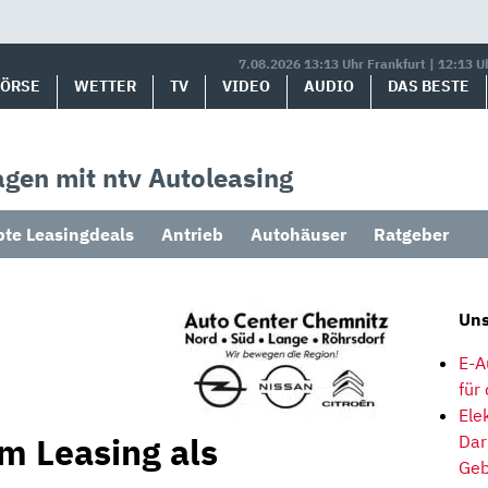
7.08.2026 13:13 Uhr Frankfurt | 12:13 U
BÖRSE
WETTER
TV
VIDEO
AUDIO
DAS BESTE
gen mit ntv Autoleasing
bte Leasingdeals
Antrieb
Autohäuser
Ratgeber
Uns
E-A
für
Ele
m Leasing als
Dar
Geb