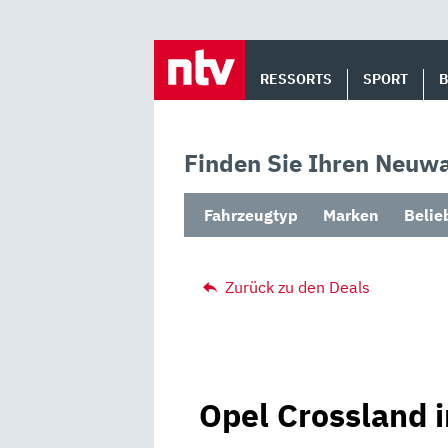
Skip
to
RESSORTS
SPORT
content
Finden Sie Ihren Neuwa
Fahrzeugtyp
Marken
Belie
Zurück zu den Deals
Opel Crossland i