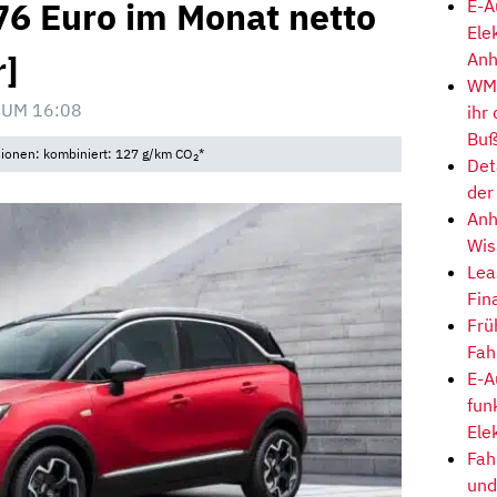
6 Euro im Monat netto
E-A
Ele
r]
Anh
WM-
 UM 16:08
ihr
Buß
sionen: kombiniert: 127 g/km CO
*
2
Det
der
Anh
Wis
Lea
Fin
Frü
Fah
E-A
fun
Ele
Fah
und