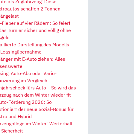
uto als Zugfahrzeug: Diese
ktroautos schaffen 2 Tonnen
ängelast
Fieber auf vier Rädern: So feiert
 das Turnier sicher und völlig ohne
geld
aillierte Darstellung des Modells
 Leasingübernahme
änger mit E-Auto ziehen: Alles
senswerte
sing, Auto-Abo oder Vario-
anzierung im Vergleich
hjahrscheck fürs Auto – So wird das
rzeug nach dem Winter wieder fit
uto-Förderung 2026: So
ktioniert der neue Sozial-Bonus für
ktro und Hybrid
rzeugpflege im Winter: Werterhalt
 Sicherheit