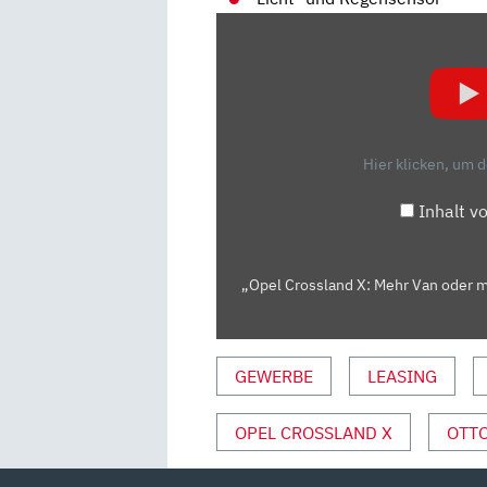
„OPEL
CROSSLAND
X:
MEHR
VAN
ODER
Hier klicken, um 
MEHR
SUV?
Inhalt v
–
TEST/REVIEW
|
„Opel Crossland X: Mehr Van oder m
AUTO
MOTOR
UND
GEWERBE
LEASING
SPORT“
VON
OPEL CROSSLAND X
OTT
YOUTUBE
ANZEIGEN