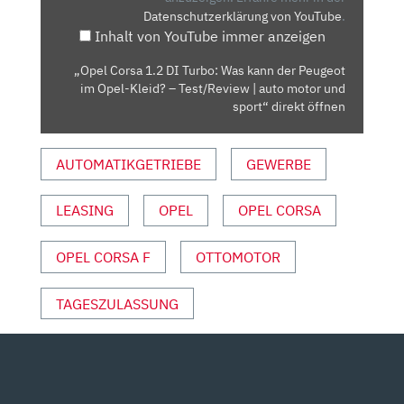
Datenschutzerklärung von YouTube
.
KANN
Inhalt von YouTube immer anzeigen
DER
PEUGEOT
„Opel Corsa 1.2 DI Turbo: Was kann der Peugeot
IM
im Opel-Kleid? – Test/Review | auto motor und
OPEL-
sport“ direkt öffnen
KLEID?
–
AUTOMATIKGETRIEBE
GEWERBE
TEST/REVIEW
|
LEASING
OPEL
OPEL CORSA
AUTO
MOTOR
UND
OPEL CORSA F
OTTOMOTOR
SPORT“
VON
TAGESZULASSUNG
YOUTUBE
ANZEIGEN