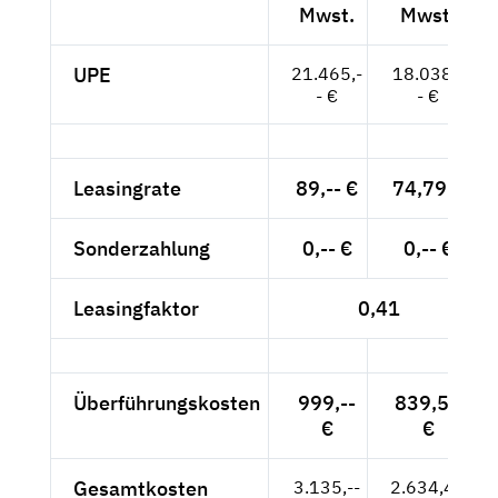
Mwst.
Mwst.
UPE
21.465,-
18.038,-
- €
- €
Leasingrate
89,-- €
74,79 €
Sonderzahlung
0,-- €
0,-- €
Leasingfaktor
0,41
Überführungskosten
999,--
839,50
€
€
Gesamtkosten
3.135,--
2.634,45