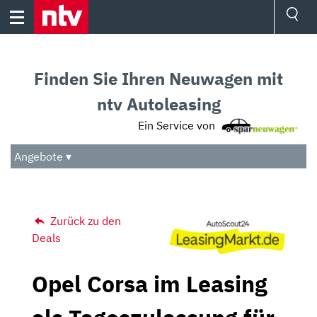
Skip
to
content
Ressorts
Sport
Finden Sie Ihren Neuwagen mit
Börse
Wetter
ntv Autoleasing
TV
Ein Service von
Video
Audio
Angebote ▾
Das Beste
Zurück zu den
Deals
Opel Corsa im Leasing