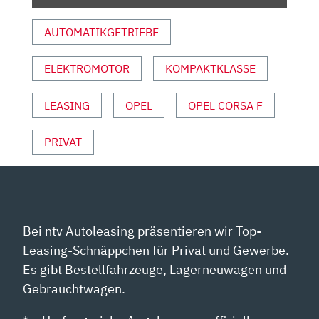
BLOCH
ERKLÄRT
AUTOMATIKGETRIEBE
#131|AUTO
MOTOR
ELEKTROMOTOR
KOMPAKTKLASSE
SPORT“
VON
YOUTUBE
LEASING
OPEL
OPEL CORSA F
ANZEIGEN
PRIVAT
Bei ntv Autoleasing präsentieren wir Top-
Leasing-Schnäppchen für Privat und Gewerbe.
Es gibt Bestellfahrzeuge, Lagerneuwagen und
Gebrauchtwagen.