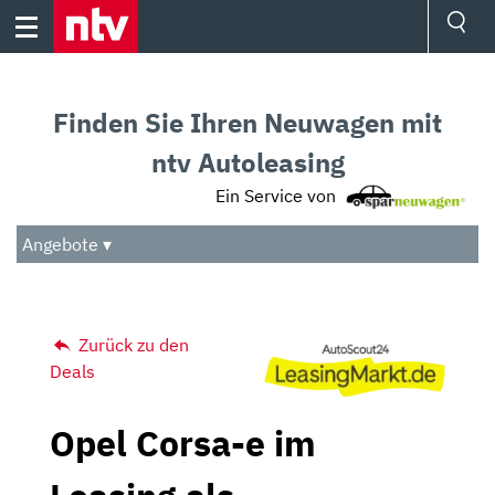
Skip
to
content
Ressorts
Sport
Finden Sie Ihren Neuwagen mit
Börse
Wetter
ntv Autoleasing
TV
Ein Service von
Video
Audio
Angebote ▾
Das Beste
Zurück zu den
Deals
Opel Corsa-e im