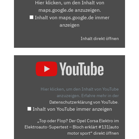
Hier klicken, um den Inhalt von
MAPS.GOOGLE.DE
maps.google.de anzuzeigen.
ANZEIGEN
Inhalt von maps.google.de immer
anzeigen
Inhalt direkt öffnen
„TOP
ODER
FLOP?
DER
OPEL
Hier klicken, um den Inhalt von YouTube
CORSA
anzuzeigen.
Erfahre mehr in der
Datenschutzerklärung von YouTube
.
ELEKTRO
Inhalt von YouTube immer anzeigen
IM
ELEKTROAUTO-
„Top oder Flop? Der Opel Corsa Elektro im
SUPERTEST
Elektroauto-Supertest – Bloch erklärt #131|auto
–
motor sport“ direkt öffnen