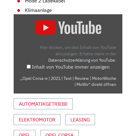
Mode 2 Ladekabel
Klimaanlage
„OPEL
CORSA-
E
|
2021
Hier klicken, um den Inhalt von YouTube
|
anzuzeigen.
Erfahre mehr in der
Datenschutzerklärung von YouTube
.
TEST
Inhalt von YouTube immer anzeigen
|
REVIEW
„Opel Corsa-e | 2021 | Test | Review | MotorWoche
|
| MoWo“ direkt öffnen
MOTORWOCHE
|
AUTOMATIKGETRIEBE
MOWO“
VON
YOUTUBE
ELEKTROMOTOR
LEASING
ANZEIGEN
OPEL
OPEL CORSA