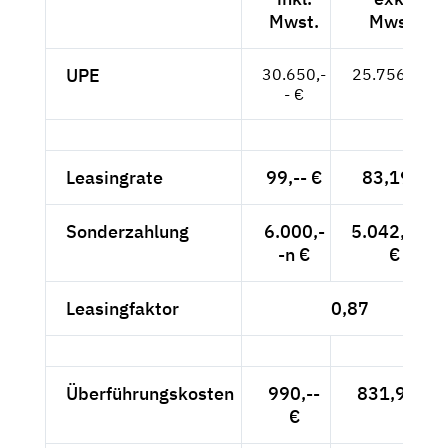
Mwst.
Mwst.
UPE
30.650,-
25.756,-- €
- €
Leasingrate
99,-- €
83,19 €
Sonderzahlung
6.000,-
5.042,02n
-n €
€
Leasingfaktor
0,87
Überführungskosten
990,--
831,93 €
€