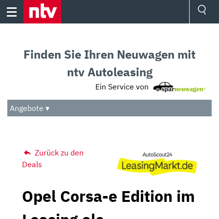
Skip
to
content
Ressorts
Sport
Finden Sie Ihren Neuwagen mit
Börse
Wetter
ntv Autoleasing
TV
Ein Service von
Video
Audio
Angebote ▾
Das Beste
Zurück zu den
Deals
Opel Corsa-e Edition im