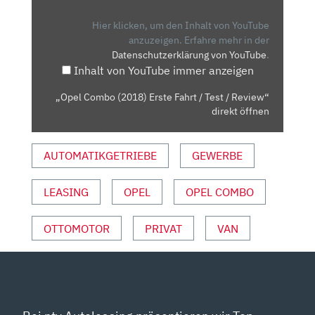
ERSTE
FAHRT
Hier klicken, um den Inhalt von YouTube
/
anzuzeigen.
Erfahre mehr in der
Datenschutzerklärung von YouTube
.
TEST
Inhalt von YouTube immer anzeigen
/
REVIEW“
„Opel Combo (2018) Erste Fahrt / Test / Review“
VON
direkt öffnen
YOUTUBE
ANZEIGEN
AUTOMATIKGETRIEBE
GEWERBE
LEASING
OPEL
OPEL COMBO
OTTOMOTOR
PRIVAT
VAN