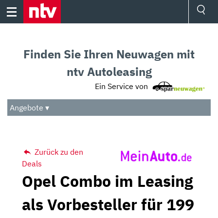
Skip
to
content
Ressorts
Sport
Finden Sie Ihren Neuwagen mit
Börse
Wetter
ntv Autoleasing
TV
Ein Service von
Video
Audio
Angebote ▾
Das Beste
Zurück zu den
Deals
Opel Combo im Leasing
als Vorbesteller für 199