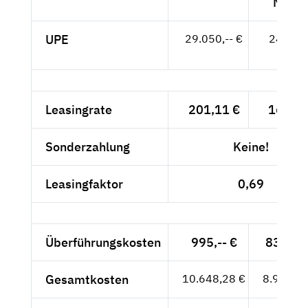
MwSt
UPE
29.050,-- €
24.412,
- €
Leasingrate
201,11 €
169,--
Sonderzahlung
Keine!
Leasingfaktor
0,69
Überführungskosten
995,-- €
836,13
Gesamtkosten
10.648,28 €
8.948,13