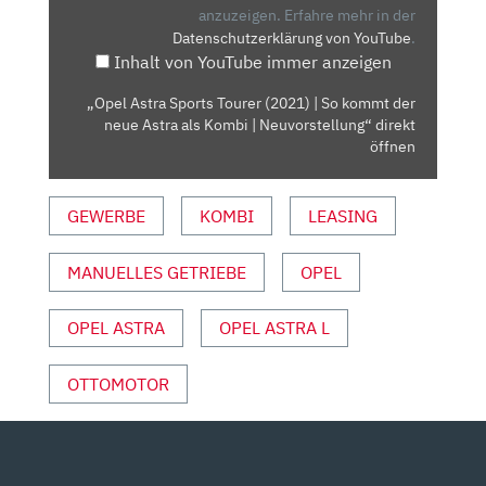
|
anzuzeigen.
Erfahre mehr in der
Datenschutzerklärung von YouTube
.
SO
Inhalt von YouTube immer anzeigen
KOMMT
DER
„Opel Astra Sports Tourer (2021) | So kommt der
NEUE
neue Astra als Kombi | Neuvorstellung“ direkt
ASTRA
öffnen
ALS
KOMBI
GEWERBE
KOMBI
LEASING
|
NEUVORSTELLUNG“
MANUELLES GETRIEBE
OPEL
VON
YOUTUBE
ANZEIGEN
OPEL ASTRA
OPEL ASTRA L
OTTOMOTOR