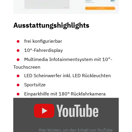
Ausstattungshighlights
frei konfigurierbar
10″-Fahrerdisplay
Multimedia Infotainmentsystem mit 10“-
Touchscreen
LED Scheinwerfer inkl. LED Rückleuchten
Sportsitze
Einparkhilfe mit 180° Rückfahrkamera
„OPEL
ASTRA
SPORTS
TOURER
(2021)
Hier klicken, um den Inhalt von YouTube