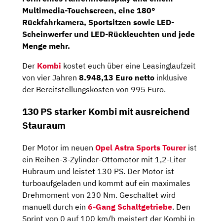
Multimedia-Touchscreen
, eine
180°
Rückfahrkamera, Sportsitzen
sowie
LED-
Scheinwerfer und LED-Rückleuchten
und jede
Menge mehr.
Der
Kombi
kostet euch über eine Leasinglaufzeit
von vier Jahren
8.948,13
Euro netto
inklusive
der Bereitstellungskosten von 995 Euro.
130 PS starker Kombi mit ausreichend
Stauraum
Der Motor im neuen
Opel Astra Sports Tourer
ist
ein Reihen-3-Zylinder-Ottomotor mit 1,2-Liter
Hubraum und leistet 130 PS. Der Motor ist
turboaufgeladen und kommt auf ein maximales
Drehmoment von 230 Nm. Geschaltet wird
manuell durch ein
6-Gang Schaltgetriebe
. Den
Sprint von 0 auf 100 km/h meistert der Kombi in