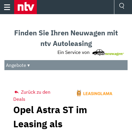
Skip
to
content
Ressorts
Sport
Finden Sie Ihren Neuwagen mit
Börse
Wetter
ntv Autoleasing
TV
Ein Service von
Video
Audio
Angebote ▾
Das Beste
Zurück zu den
Deals
Opel Astra ST im
Leasing als